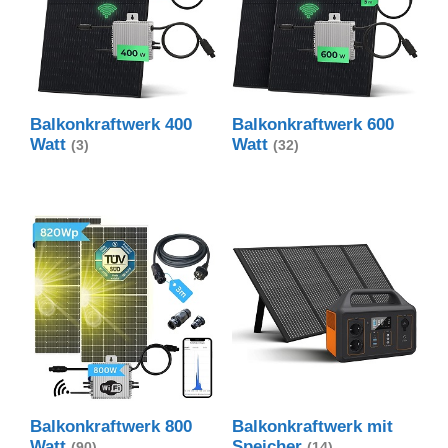
Balkonkraftwerk 400
Balkonkraftwerk 600
Watt
Watt
(3)
(32)
Balkonkraftwerk 800
Balkonkraftwerk mit
Watt
Speicher
(90)
(14)