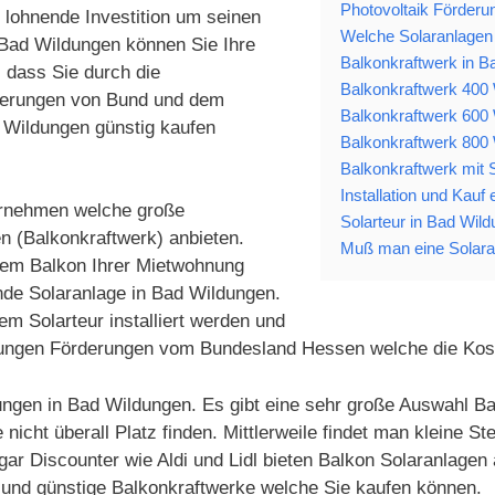
Photovoltaik Förderu
e lohnende Investition um seinen
Welche Solaranlagen 
 Bad Wildungen können Sie Ihre
Balkonkraftwerk in B
 dass Sie durch die
Balkonkraftwerk 400 
derungen von Bund und dem
Balkonkraftwerk 600 
 Wildungen günstig kaufen
Balkonkraftwerk 800 
Balkonkraftwerk mit 
Installation und Kauf
ternehmen welche große
Solarteur in Bad Wild
n (Balkonkraftwerk) anbieten.
Muß man eine Solara
 dem Balkon Ihrer Mietwohnung
nde Solaranlage in Bad Wildungen.
 Solarteur installiert werden und
Wildungen Förderungen vom Bundesland Hessen welche die Kos
ungen in Bad Wildungen. Es gibt eine sehr große Auswahl Bal
icht überall Platz finden. Mittlerweile findet man kleine S
r Discounter wie Aldi und Lidl bieten Balkon Solaranlagen
g und günstige Balkonkraftwerke welche Sie kaufen können.