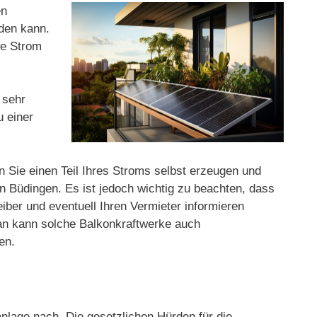
en
rden kann.
ge Strom
 sehr
u einer
n Sie einen Teil Ihres Stroms selbst erzeugen und
 Büdingen. Es ist jedoch wichtig zu beachten, dass
eiber und eventuell Ihren Vermieter informieren
man kann solche Balkonkraftwerke auch
en.
nlage nach. Die gesetzlichen Hürden für die