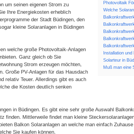
Photovoltaik Fö
ion um seinen eigenen Strom zu
Welche Solaranl
ie Ihre Energiekosten erheblich
Balkonkraftwer
derprogramme der Stadt Büdingen, den
Balkonkraftwerk
gar kleine Solaranlagen in Büdingen
Balkonkraftwerk
Balkonkraftwerk
Balkonkraftwerk
hmen welche große Photovoltaik-Anlagen
Installation und
nbieten. Ganz gleich ob Sie
Solarteur in Bü
Mietwohnung Strom erzeugen möchten,
Muß man eine S
gen. Große PV-Anlagen für das Hausdach
 relativ Teuer. Allerdings gibt es auch
che die Kosten deutlich senken
ungen in Büdingen. Es gibt eine sehr große Auswahl Balkonkr
tz finden. Mittlerweile findet man kleine Steckersolaranla
 bieten Balkon Solaranlagen an welche man einfach Zuhause 
elche Sie kaufen können.