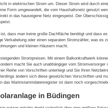
icht in elektrischen Strom um. Dieser Strom wird durch ein
in eine Form umgewandelt, die vom Haushaltsnetz genutzt we
irekt in das hauseigene Netz eingespeist. Der Überschüssi
peist.
 ist, dass man keine große Dachfläche benötigt und dass es
dige Verkabelung oder einen separaten Stromzähler, was es z
Wohnungen und kleinen Häusern macht.
on steigenden Strompreisen. Mit einem Balkonkraftwerk könne
 sondern macht Sie auch unabhängiger vom Stromversorger in
ner Reihe von Vorschriften unterliegt und Sie Ihren Netzbetr
llerdings ändern sich diese gesetzlichen Vorschriften und 
 an das Marktstammdatenregister ist dann noch vorgeschrieb
 Solaranlage in Büdingen
n nutzen möchte denkt sicherlich über eine größere Solara