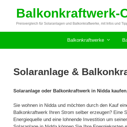
Zum
Balkonkraftwerk-
Inhalt
springen
Preisvergleich für Solaranlagen und Balkonkraftwerke, mit Infos und Tip
Balkonkraftwerke
Ba
Solaranlage & Balkonkra
Solaranlage oder Balkonkraftwerk in Nidda kaufen,
Sie wohnen in Nidda und möchten durch den Kauf ein
Balkonkraftwerk Ihren Strom selber erzeugen? Eine So
Energiequelle und eine lohnende Investition um seine
Solaranlage in Nidda können Sie Ihre Energiekosten e