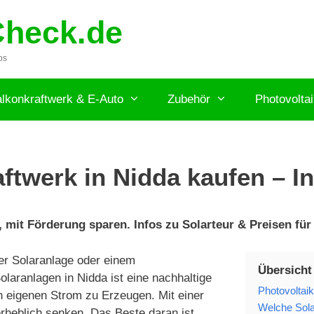
Check.de
ps
lkonkraftwerk & E-Auto
Zubehör
Photovolta
ftwerk in Nidda kaufen – In
 mit Förderung sparen. Infos zu Solarteur & Preisen für 
er Solaranlage oder einem
Übersicht
laranlagen in Nidda ist eine nachhaltige
Photovoltai
n eigenen Strom zu Erzeugen. Mit einer
Welche Solar
rheblich senken. Das Beste daran ist,