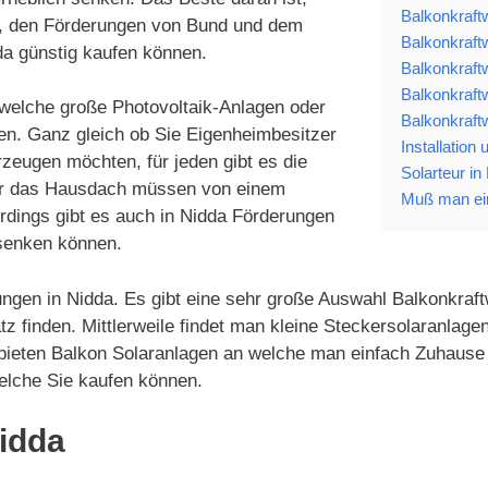
Balkonkraft
a, den Förderungen von Bund und dem
Balkonkraft
da günstig kaufen können.
Balkonkraft
Balkonkraft
 welche große Photovoltaik-Anlagen oder
Balkonkraft
ten. Ganz gleich ob Sie Eigenheimbesitzer
Installation
zeugen möchten, für jeden gibt es die
Solarteur in
für das Hausdach müssen von einem
Muß man ein
llerdings gibt es auch in Nidda Förderungen
senken können.
ungen in Nidda. Es gibt eine sehr große Auswahl Balkonkraftw
tz finden. Mittlerweile findet man kleine Steckersolaranla
 bieten Balkon Solaranlagen an welche man einfach Zuhause 
elche Sie kaufen können.
Nidda