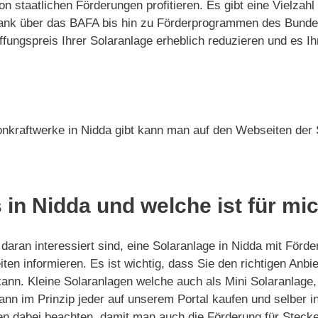
on staatlichen Förderungen profitieren. Es gibt eine Vielz
-Bank über das BAFA bis hin zu Förderprogrammen des Bund
ngspreis Ihrer Solaranlage erheblich reduzieren und es Ih
onkraftwerke in Nidda gibt kann man auf den Webseiten der 
 in Nidda und welche ist für mi
aran interessiert sind, eine Solaranlage in Nidda mit Förde
ten informieren. Es ist wichtig, dass Sie den richtigen Anb
kann. Kleine Solaranlagen welche auch als Mini Solaranlage
nn im Prinzip jeder auf unserem Portal kaufen und selber ins
n dabei beachten, damit man auch die Förderung für Stecker