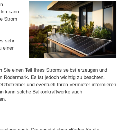
en
rden kann.
ge Strom
es sehr
u einer
n Sie einen Teil Ihres Stroms selbst erzeugen und
n Rödermark. Es ist jedoch wichtig zu beachten,
etzbetreiber und eventuell Ihren Vermieter informieren
man kann solche Balkonkraftwerke auch
en.
anlage nach. Die gesetzlichen Hürden für die