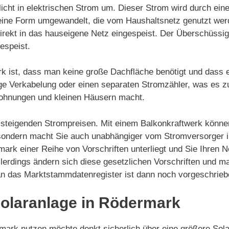
icht in elektrischen Strom um. Dieser Strom wird durch ein
in eine Form umgewandelt, die vom Haushaltsnetz genutzt we
irekt in das hauseigene Netz eingespeist. Der Überschüssi
espeist.
rk ist, dass man keine große Dachfläche benötigt und dass 
dige Verkabelung oder einen separaten Stromzähler, was es z
Wohnungen und kleinen Häusern macht.
on steigenden Strompreisen. Mit einem Balkonkraftwerk könne
 sondern macht Sie auch unabhängiger vom Stromversorger i
mark einer Reihe von Vorschriften unterliegt und Sie Ihren N
llerdings ändern sich diese gesetzlichen Vorschriften und 
 an das Marktstammdatenregister ist dann noch vorgeschrieb
 Solaranlage in Rödermark
rk nutzen möchte denkt sicherlich über eine größere Solar