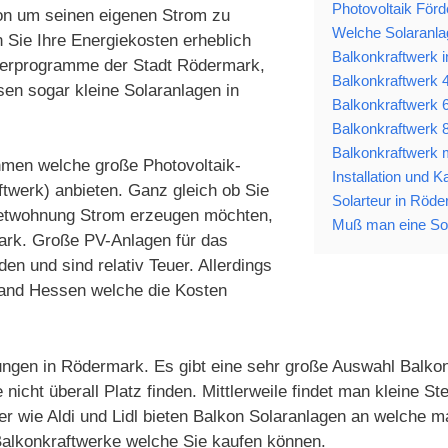
Photovoltaik För
ion um seinen eigenen Strom zu
Welche Solaranlag
 Sie Ihre Energiekosten erheblich
Balkonkraftwerk 
rderprogramme der Stadt Rödermark,
Balkonkraftwerk 4
n sogar kleine Solaranlagen in
Balkonkraftwerk 6
Balkonkraftwerk 8
Balkonkraftwerk m
ehmen welche große Photovoltaik-
Installation und 
twerk) anbieten. Ganz gleich ob Sie
Solarteur in Röde
Mietwohnung Strom erzeugen möchten,
Muß man eine Sol
mark. Große PV-Anlagen für das
n und sind relativ Teuer. Allerdings
and Hessen welche die Kosten
ungen in Rödermark. Es gibt eine sehr große Auswahl Balkonk
nicht überall Platz finden. Mittlerweile findet man kleine
 wie Aldi und Lidl bieten Balkon Solaranlagen an welche m
 Balkonkraftwerke welche Sie kaufen können.