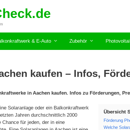
Check.de
ps
lkonkraftwerk & E-Auto
Zubehör
Photovolta
achen kaufen – Infos, Förd
raftwerke in Aachen kaufen. Infos zu Förderungen, Prei
ne Solaranlage oder ein Balkonkraftwerk
Übersicht 
letzten Jahren durchschnittlich 2000
Förderung Pho
Chance für jeden, der in eine
Welche Solara
te. Eine Solaranlagen in Aachen ist eine