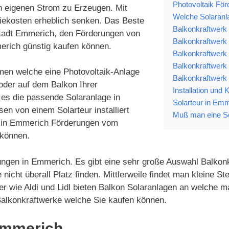
Photovoltaik Fö
en eigenen Strom zu Erzeugen. Mit
Welche Solaranla
iekosten erheblich senken. Das Beste
Balkonkraftwerk
Stadt Emmerich, den Förderungen von
Balkonkraftwerk 
erich günstig kaufen können.
Balkonkraftwerk 
Balkonkraftwerk 
hmen welche eine Photovoltaik-Anlage
Balkonkraftwerk 
oder auf dem Balkon Ihrer
Installation und
es die passende Solaranlage in
Solarteur in Emm
 von einem Solarteur installiert
Muß man eine So
ch in Emmerich Förderungen vom
 können.
ungen in Emmerich. Es gibt eine sehr große Auswahl Balkonk
nicht überall Platz finden. Mittlerweile findet man kleine
 wie Aldi und Lidl bieten Balkon Solaranlagen an welche m
 Balkonkraftwerke welche Sie kaufen können.
Emmerich