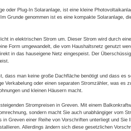
e oder Plug-In Solaranlage, ist eine kleine Photovoltaikanl
nn. Im Grunde genommen ist es eine kompakte Solaranlage, 
icht in elektrischen Strom um. Dieser Strom wird durch ein
in eine Form umgewandelt, die vom Haushaltsnetz genutzt we
irekt in das hauseigene Netz eingespeist. Der Überschüssi
eist.
st, dass man keine große Dachfläche benötigt und dass es s
dige Verkabelung oder einen separaten Stromzähler, was es z
Wohnungen und kleinen Häusern macht.
on steigenden Strompreisen in Greven. Mit einem Balkonkraftw
tromrechnung, sondern macht Sie auch unabhängiger vom Str
s in Greven einer Reihe von Vorschriften unterliegt und Sie 
tallieren. Allerdings ändern sich diese gesetzlichen Vorsc