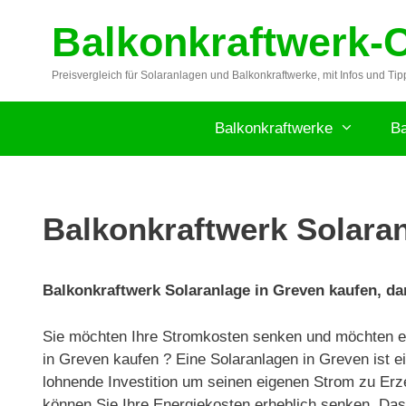
Zum
Balkonkraftwerk-
Inhalt
springen
Preisvergleich für Solaranlagen und Balkonkraftwerke, mit Infos und Tip
Balkonkraftwerke
Ba
Balkonkraftwerk Solaran
Balkonkraftwerk Solaranlage in Greven kaufen, dan
Sie möchten Ihre Stromkosten senken und möchten ei
in Greven kaufen ? Eine Solaranlagen in Greven ist e
lohnende Investition um seinen eigenen Strom zu Erz
können Sie Ihre Energiekosten erheblich senken. Das 