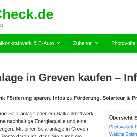
Check.de
ps
lkonkraftwerk & E-Auto
Zubehör
Photovolta
lage in Greven kaufen – In
k Förderung sparen. Infos zu Förderung, Solarteur & Pr
ne Solaranlage oder ein Balkonkraftwerk
Übersicht 
ine nachhaltige Energiequelle und eine
Photovoltaik 
eugen. Mit einer Solaranlage in Greven
Welche Solara
Beste daran ist, dass Sie durch die