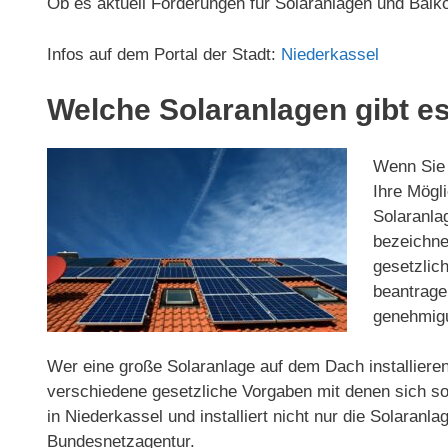
Ob es aktuell Förderungen für Solaranlagen und Balk
Infos auf dem Portal der Stadt:
Niederkassel
Welche Solaranlagen gibt es
Wenn Sie d
Ihre Mögli
Solaranla
bezeichnet
gesetzlic
beantrage
genehmigun
Wer eine große Solaranlage auf dem Dach installieren
verschiedene gesetzliche Vorgaben mit denen sich so
in Niederkassel und installiert nicht nur die Solara
Bundesnetzagentur.