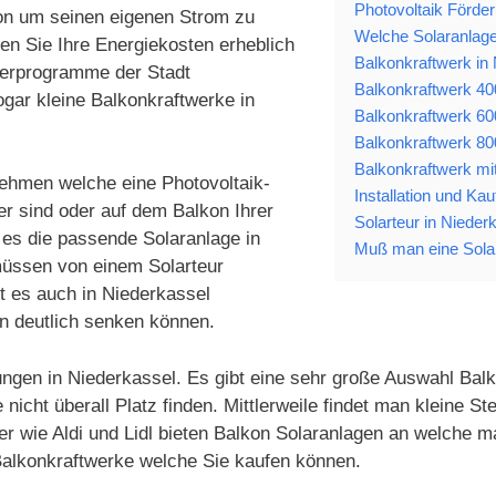
Photovoltaik Förder
ion um seinen eigenen Strom zu
Welche Solaranlagen
en Sie Ihre Energiekosten erheblich
Balkonkraftwerk in
derprogramme der Stadt
Balkonkraftwerk 40
gar kleine Balkonkraftwerke in
Balkonkraftwerk 60
Balkonkraftwerk 80
Balkonkraftwerk mit
rnehmen welche eine Photovoltaik-
Installation und Ka
er sind oder auf dem Balkon Ihrer
Solarteur in Nieder
es die passende Solaranlage in
Muß man eine Solar
üssen von einem Solarteur
ibt es auch in Niederkassel
 deutlich senken können.
ungen in Niederkassel. Es gibt eine sehr große Auswahl Balk
icht überall Platz finden. Mittlerweile findet man kleine 
 wie Aldi und Lidl bieten Balkon Solaranlagen an welche m
 Balkonkraftwerke welche Sie kaufen können.