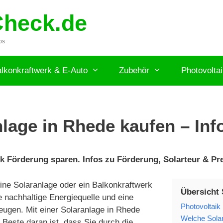
Check.de
ps
lkonkraftwerk & E-Auto
Zubehör
Photovolta
lage in Rhede kaufen – Inf
k Förderung sparen. Infos zu Förderung, Solarteur & Pre
ne Solaranlage oder ein Balkonkraftwerk
Übersicht 
e nachhaltige Energiequelle und eine
Photovoltaik
eugen. Mit einer Solaranlage in Rhede
Welche Solar
Beste daran ist, dass Sie durch die