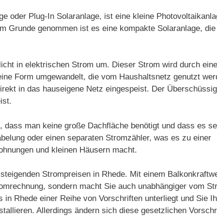
e oder Plug-In Solaranlage, ist eine kleine Photovoltaikanl
n. Im Grunde genommen ist es eine kompakte Solaranlage, d
icht in elektrischen Strom um. Dieser Strom wird durch ein
in eine Form umgewandelt, die vom Haushaltsnetz genutzt we
irekt in das hauseigene Netz eingespeist. Der Überschüssi
ist.
t, dass man keine große Dachfläche benötigt und dass es se
kabelung oder einen separaten Stromzähler, was es zu einer
Wohnungen und kleinen Häusern macht.
on steigenden Strompreisen in Rhede. Mit einem Balkonkraftw
tromrechnung, sondern macht Sie auch unabhängiger vom Str
s in Rhede einer Reihe von Vorschriften unterliegt und Sie I
tallieren. Allerdings ändern sich diese gesetzlichen Vorsc