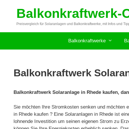
Zum
Balkonkraftwerk-
Inhalt
springen
Preisvergleich für Solaranlagen und Balkonkraftwerke, mit Infos und Tip
Balkonkraftwerke
Ba
Balkonkraftwerk Solaran
Balkonkraftwerk Solaranlage in Rhede kaufen, dan
Sie möchten Ihre Stromkosten senken und möchten ei
in Rhede kaufen ? Eine Solaranlagen in Rhede ist ein
lohnende Investition um seinen eigenen Strom zu Erz
können Sie Ihre Energiekosten erheblich senken. Das 