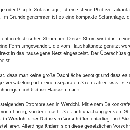
e oder Plug-In Solaranlage, ist eine kleine Photovoltaikanl
ann. Im Grunde genommen ist es eine kompakte Solaranlage,
icht in elektrischen Strom um. Dieser Strom wird durch ein
in eine Form umgewandelt, die vom Haushaltsnetz genutzt we
irekt in das hauseigene Netz eingespeist. Der Überschüssi
peist.
ist, dass man keine große Dachfläche benötigt und dass es 
dige Verkabelung oder einen separaten Stromzähler, was es z
Wohnungen und kleinen Häusern macht.
on steigenden Strompreisen in Werdohl. Mit einem Balkonkraft
tromrechnung, sondern macht Sie auch unabhängiger vom Str
s in Werdohl einer Reihe von Vorschriften unterliegt und Sie
tallieren. Allerdings ändern sich diese gesetzlichen Vorsc