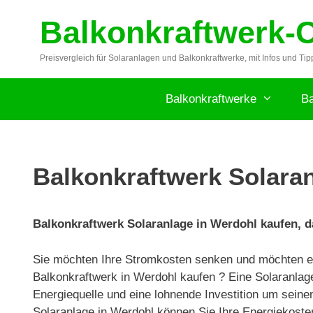
Zum
Balkonkraftwerk-
Inhalt
springen
Preisvergleich für Solaranlagen und Balkonkraftwerke, mit Infos und Tip
Balkonkraftwerke
Ba
Balkonkraftwerk Solaran
Balkonkraftwerk Solaranlage in Werdohl kaufen, d
Sie möchten Ihre Stromkosten senken und möchten ei
Balkonkraftwerk in Werdohl kaufen ? Eine Solaranlage
Energiequelle und eine lohnende Investition um seine
Solaranlage in Werdohl können Sie Ihre Energiekoste