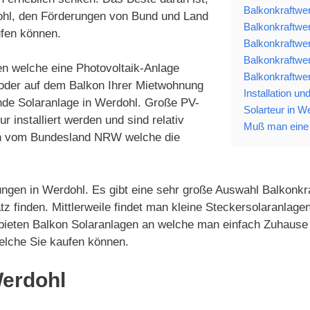
Balkonkraftwe
ohl, den Förderungen von Bund und Land
Balkonkraftwer
ufen können.
Balkonkraftwer
Balkonkraftwer
en welche eine Photovoltaik-Anlage
Balkonkraftwer
 oder auf dem Balkon Ihrer Mietwohnung
Installation u
nde Solaranlage in Werdohl. Große PV-
Solarteur in W
installiert werden und sind relativ
Muß man eine 
gen vom Bundesland NRW welche die
ungen in Werdohl. Es gibt eine sehr große Auswahl Balkonkra
tz finden. Mittlerweile findet man kleine Steckersolaranla
 bieten Balkon Solaranlagen an welche man einfach Zuhause 
elche Sie kaufen können.
Werdohl