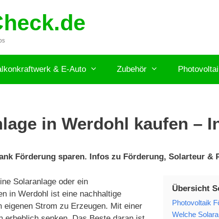
Check.de
ps
lkonkraftwerk & E-Auto
Zubehör
Photovolta
lage in Werdohl kaufen – I
ank Förderung sparen. Infos zu Förderung, Solarteur & P
ne Solaranlage oder ein
Übersicht S
n in Werdohl ist eine nachhaltige
Photovoltaik F
n eigenen Strom zu Erzeugen. Mit einer
Welche Solaran
n erheblich senken. Das Beste daran ist,