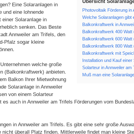
Übersicht Solaranlage
gen? Eine Solaranlagen in
Photovoltaik Förderung in 
le und eine lohnende
Welche Solaranlagen gibt e
 einer Solaranlage in
Balkonkraftwerk in Annweil
erheblich senken. Das Beste
Balkonkraftwerk 400 Watt 
adt Annweiler am Trifels, den
Balkonkraftwerk 600 Watt 
-Pfalz sogar kleine
Balkonkraftwerk 800 Watt 
können.
Balkonkraftwerk mit Speic
Installation und Kauf einer
ele Unternehmen welche große
Solarteur in Annweiler am T
n (Balkonkraftwerk) anbieten.
Muß man eine Solaranlage 
 dem Balkon Ihrer Mietwohnung
nde Solaranlage in Annweiler
sen von einem Solarteur
 gibt es auch in Annweiler am Trifels Förderungen vom Bundes
ngen in Annweiler am Trifels. Es gibt eine sehr große Auswa
cht überall Platz finden. Mittlerweile findet man kleine St