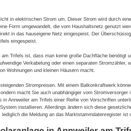
icht in elektrischen Strom um. Dieser Strom wird durch ein
in eine Form umgewandelt, die vom Haushaltsnetz genutzt we
irekt in das hauseigene Netz eingespeist. Der Überschüssi
ifels eingespeist.
r am Trifels ist, dass man keine große Dachfläche benötigt 
e aufwendige Verkabelung oder einen separaten Stromzähler, 
 von Wohnungen und kleinen Häusern macht.
on steigenden Strompreisen. Mit einem Balkonkraftwerk könne
sondern macht Sie auch unabhängiger vom Stromversorger in 
 in Annweiler am Trifels einer Reihe von Vorschriften unterl
System installieren. Allerdings ändern sich diese gesetzlic
, lediglich die Meldung an das Marktstammdatenregister ist
Solaranlage in Annweiler am Trif