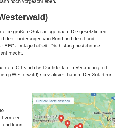
 dann noch vorgeschrieben.
(Westerwald)
 eine größere Solaranlage nach. Die gesetzlichen
 und den Förderungen von Bund und dem Land
 der EEG-Umlage befreit. Die bislang bestehende
sant macht.
betrieb. Oft sind das Dachdecker in Verbindung mit
erg (Westerwald) spezialisiert haben. Der Solarteur
ie
t vor der
le und kann