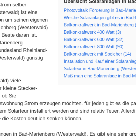
Übersicht Solaranlagen in Ba
Strom selber
Photovoltaik Förderung in Bad-Mari
erwald) ist eine
Welche Solaranlagen gibt es in Bad-
ion um seinen eigenen
Balkonkraftwerk in Bad-Marienberg 
rienberg (Westerwald)
Balkonkraftwerk 400 Watt (3)
Beste daran ist,
Balkonkraftwerk 600 Watt (32)
Marienberg
Balkonkraftwerk 800 Watt (90)
undesland Rheinland-
Balkonkraftwerk mit Speicher (14)
Westerwald) günstig
Installation und Kauf einer Solaran
Solarteur in Bad-Marienberg (Wester
Muß man eine Solaranlage in Bad-M
ald) viele
 kleine Stecker-
 ob Sie
etwohnung Strom erzeugen möchten, für jeden gibt es die p
olarteur installiert werden und sind relativ Teuer. Allerd
die Kosten deutlich senken können.
ungen in Bad-Marienberg (Westerwald). Es gibt eine sehr gr