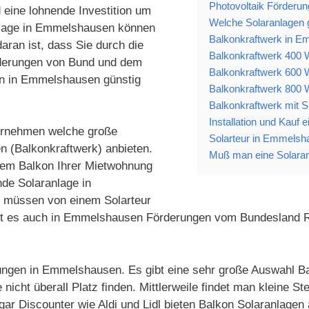
Photovoltaik Förderu
 eine lohnende Investition um
Welche Solaranlagen g
anlage in Emmelshausen können
Balkonkraftwerk in 
aran ist, dass Sie durch die
Balkonkraftwerk 400 W
derungen von Bund und dem
Balkonkraftwerk 600 W
en in Emmelshausen günstig
Balkonkraftwerk 800 W
Balkonkraftwerk mit S
Installation und Kauf
ternehmen welche große
Solarteur in Emmelsh
n (Balkonkraftwerk) anbieten.
Muß man eine Solara
 dem Balkon Ihrer Mietwohnung
nde Solaranlage in
 müssen von einem Solarteur
s gibt es auch in Emmelshausen Förderungen vom Bundesland 
ungen in Emmelshausen. Es gibt eine sehr große Auswahl Bal
icht überall Platz finden. Mittlerweile findet man kleine 
r Discounter wie Aldi und Lidl bieten Balkon Solaranlagen