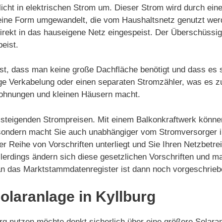
icht in elektrischen Strom um. Dieser Strom wird durch ein
in eine Form umgewandelt, die vom Haushaltsnetz genutzt we
irekt in das hauseigene Netz eingespeist. Der Überschüssi
eist.
 ist, dass man keine große Dachfläche benötigt und dass es 
dige Verkabelung oder einen separaten Stromzähler, was es z
Wohnungen und kleinen Häusern macht.
on steigenden Strompreisen. Mit einem Balkonkraftwerk könne
 sondern macht Sie auch unabhängiger vom Stromversorger in
ner Reihe von Vorschriften unterliegt und Sie Ihren Netzbetre
llerdings ändern sich diese gesetzlichen Vorschriften und 
 an das Marktstammdatenregister ist dann noch vorgeschrieb
Solaranlage in Kyllburg
g nutzen möchte denkt sicherlich über eine größere Solaran