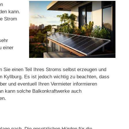
en
rden kann.
ge Strom
sehr
u einer
n Sie einen Teil Ihres Stroms selbst erzeugen und
 Kyllburg. Es ist jedoch wichtig zu beachten, dass
iber und eventuell Ihren Vermieter informieren
man kann solche Balkonkraftwerke auch
en.
lage nach. Die gesetzlichen Hürden für die