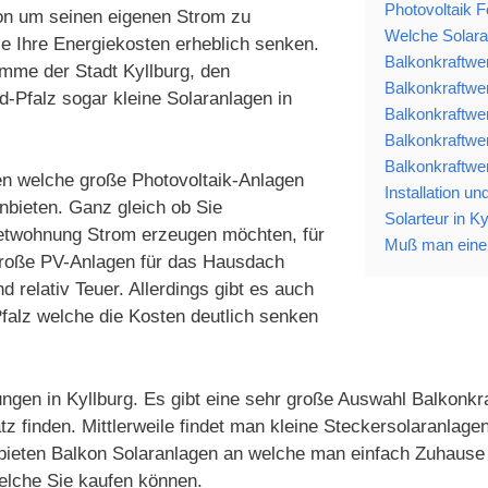
Photovoltaik F
ion um seinen eigenen Strom zu
Welche Solaran
ie Ihre Energiekosten erheblich senken.
Balkonkraftwer
amme der Stadt Kyllburg, den
Balkonkraftwer
Pfalz sogar kleine Solaranlagen in
Balkonkraftwe
Balkonkraftwe
Balkonkraftwer
men welche große Photovoltaik-Anlagen
Installation un
nbieten. Ganz gleich ob Sie
Solarteur in Ky
ietwohnung Strom erzeugen möchten, für
Muß man eine 
 Große PV-Anlagen für das Hausdach
 relativ Teuer. Allerdings gibt es auch
falz welche die Kosten deutlich senken
ngen in Kyllburg. Es gibt eine sehr große Auswahl Balkonkra
z finden. Mittlerweile findet man kleine Steckersolaranlag
 bieten Balkon Solaranlagen an welche man einfach Zuhause 
elche Sie kaufen können.