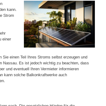
en
rden kann.
ge Strom
sehr
u einer
n Sie einen Teil Ihres Stroms selbst erzeugen und
n Nassau. Es ist jedoch wichtig zu beachten, dass
ber und eventuell Ihren Vermieter informieren
man kann solche Balkonkraftwerke auch
en.
age nach. Die gesetzlichen Hürden für die