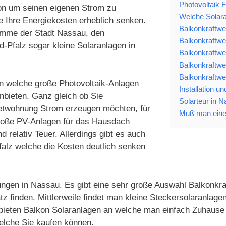
Photovoltaik 
ion um seinen eigenen Strom zu
Welche Solara
e Ihre Energiekosten erheblich senken.
Balkonkraftwe
ramme der Stadt Nassau, den
Balkonkraftwe
Pfalz sogar kleine Solaranlagen in
Balkonkraftwe
Balkonkraftwe
Balkonkraftwe
en welche große Photovoltaik-Anlagen
Installation u
nbieten. Ganz gleich ob Sie
Solarteur in N
ietwohnung Strom erzeugen möchten, für
Muß man eine
Große PV-Anlagen für das Hausdach
 relativ Teuer. Allerdings gibt es auch
lz welche die Kosten deutlich senken
ungen in Nassau. Es gibt eine sehr große Auswahl Balkonkraf
tz finden. Mittlerweile findet man kleine Steckersolaranla
 bieten Balkon Solaranlagen an welche man einfach Zuhause 
elche Sie kaufen können.