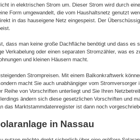
icht in elektrischen Strom um. Dieser Strom wird durch ein
in eine Form umgewandelt, die vom Haushaltsnetz genutzt we
irekt in das hauseigene Netz eingespeist. Der Überschüssi
eist.
ist, dass man keine große Dachfläche benötigt und dass es 
dige Verkabelung oder einen separaten Stromzähler, was es z
Wohnungen und kleinen Häusern macht.
on steigenden Strompreisen. Mit einem Balkonkraftwerk könne
 sondern macht Sie auch unabhängiger vom Stromversorger i
er Reihe von Vorschriften unterliegt und Sie Ihren Netzbetrei
llerdings ändern sich diese gesetzlichen Vorschriften und 
 an das Marktstammdatenregister ist dann noch vorgeschrieb
 Solaranlage in Nassau
nutzen möchte denkt sicherlich über eine größere Solaranl