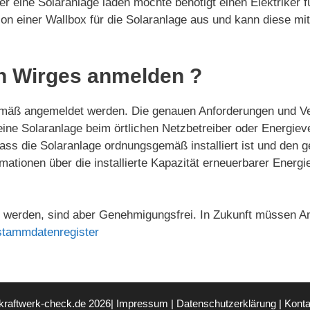
r eine Solaranlage laden möchte benötigt einen Elektriker f
ation einer Wallbox für die Solaranlage aus und kann diese mi
n Wirges anmelden ?
mäß angemeldet werden. Die genauen Anforderungen und Ver
 eine Solaranlage beim örtlichen Netzbetreiber oder Energ
ass die Solaranlage ordnungsgemäß installiert ist und den g
mationen über die installierte Kapazität erneuerbarer Ener
werden, sind aber Genehmigungsfrei. In Zukunft müssen An
stammdatenregister
kraftwerk-check.de 2026|
Impressum
|
Datenschutzerklärung
|
Konta