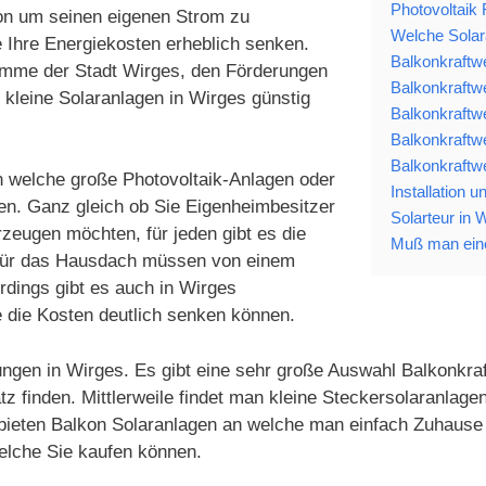
Photovoltaik 
ion um seinen eigenen Strom zu
Welche Solara
 Ihre Energiekosten erheblich senken.
Balkonkraftw
ramme der Stadt Wirges, den Förderungen
Balkonkraftwe
kleine Solaranlagen in Wirges günstig
Balkonkraftw
Balkonkraftw
Balkonkraftwe
en welche große Photovoltaik-Anlagen oder
Installation 
ten. Ganz gleich ob Sie Eigenheimbesitzer
Solarteur in 
zeugen möchten, für jeden gibt es die
Muß man eine
 für das Hausdach müssen von einem
lerdings gibt es auch in Wirges
die Kosten deutlich senken können.
ungen in Wirges. Es gibt eine sehr große Auswahl Balkonkraf
tz finden. Mittlerweile findet man kleine Steckersolaranla
 bieten Balkon Solaranlagen an welche man einfach Zuhause 
elche Sie kaufen können.