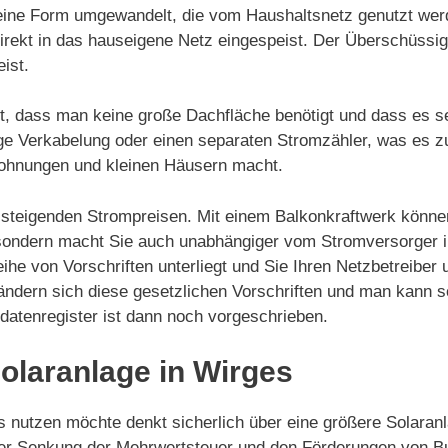
in eine Form umgewandelt, die vom Haushaltsnetz genutzt we
irekt in das hauseigene Netz eingespeist. Der Überschüssi
ist.
st, dass man keine große Dachfläche benötigt und dass es s
dige Verkabelung oder einen separaten Stromzähler, was es z
Wohnungen und kleinen Häusern macht.
on steigenden Strompreisen. Mit einem Balkonkraftwerk könne
 sondern macht Sie auch unabhängiger vom Stromversorger in
eihe von Vorschriften unterliegt und Sie Ihren Netzbetreiber
gs ändern sich diese gesetzlichen Vorschriften und man kann
mdatenregister ist dann noch vorgeschrieben.
Solaranlage in Wirges
utzen möchte denkt sicherlich über eine größere Solaranlag
der Senkung der Mehrwertsteuer und den Förderungen von Bu