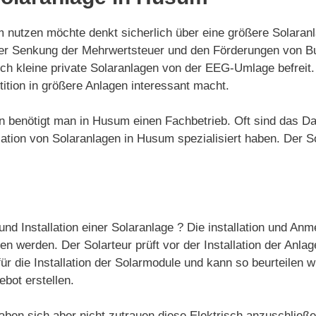
utzen möchte denkt sicherlich über eine größere Solaranlag
der Senkung der Mehrwertsteuer und den Förderungen von Bu
auch kleine private Solaranlagen von der EEG-Umlage befrei
ition in größere Anlagen interessant macht.
gen benötigt man in Husum einen Fachbetrieb. Oft sind das D
ation von Solaranlagen in Husum spezialisiert haben. Der Sol
nd Installation einer Solaranlage ? Die installation und Anm
 werden. Der Solarteur prüft vor der Installation der Anlag
ür die Installation der Solarmodule und kann so beurteilen w
ebot erstellen.
aben sich aber nicht zutrauen diese Elektrisch anzuschließ