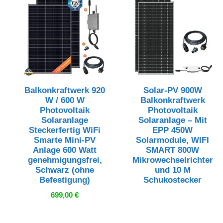
Balkonkraftwerk 920
Solar-PV 900W
W / 600 W
Balkonkraftwerk
Photovoltaik
Photovoltaik
Solaranlage
Solaranlage – Mit
Steckerfertig WiFi
EPP 450W
Smarte Mini-PV
Solarmodule, WIFI
Anlage 600 Watt
SMART 800W
genehmigungsfrei,
Mikrowechselrichter
Schwarz (ohne
und 10 M
Befestigung)
Schukostecker
699,00
€