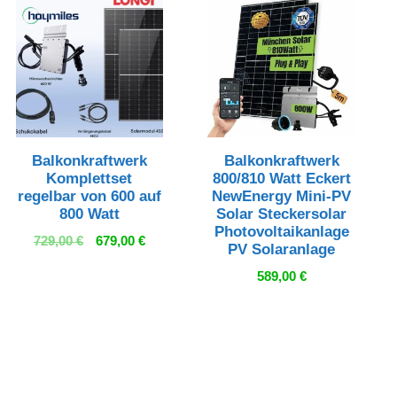
Balkonkraftwerk
Balkonkraftwerk
Komplettset
800/810 Watt Eckert
regelbar von 600 auf
NewEnergy Mini-PV
800 Watt
Solar Steckersolar
Photovoltaikanlage
Ursprünglicher
Aktueller
729,00
€
679,00
€
PV Solaranlage
Preis
Preis
589,00
€
war:
ist:
729,00 €
679,00 €.