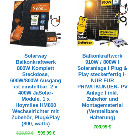
Solarway
Balkonkraftwerk
Balkonkraftwerk
910W / 800W I
800W Komplett
Solaranlage I Plug &
Steckdose,
Play steckerfertig I-
600W/800W Ausgang
NUR FÜR
ist einstellbar, 2 x
PRIVATKUNDEN- PV
400W JaSolar-
Anlage I inkl.
Module, 1 x
Zubehör und
Hoymiles HM800
Montagematerial
Wechselrichter mit
(Verstellbare
Zubehör, Plug&Play
Halterung)
(800, watts)
709,95
€
Ursprünglicher
Aktueller
619,99
€
599,99
€