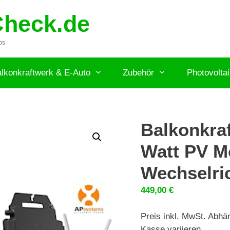
Check.de
ps
lkonkraftwerk & E-Auto
Zubehör
Photovolta
Balkonkraf
Watt PV M
Wechselric
449,00
€
Preis inkl. MwSt. Abhä
Kasse variieren.