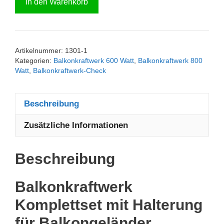
In den Warenkorb
600/800
Watt
mit
Halterung
Artikelnummer:
1301-1
für
Kategorien:
Balkonkraftwerk 600 Watt
,
Balkonkraftwerk 800
Balkon
Watt
,
Balkonkraftwerk-Check
Menge
Beschreibung
Zusätzliche Informationen
Beschreibung
Balkonkraftwerk
Komplettset mit Halterung
für Balkongeländer