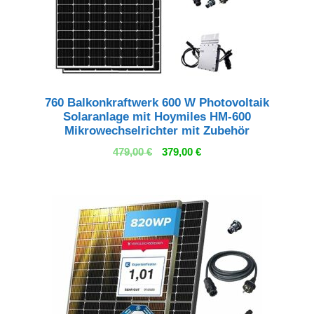
760 Balkonkraftwerk 600 W Photovoltaik
Solaranlage mit Hoymiles HM-600
Mikrowechselrichter mit Zubehör
Ursprünglicher
Aktueller
479,00
€
379,00
€
Preis
Preis
war:
ist:
479,00 €
379,00 €.