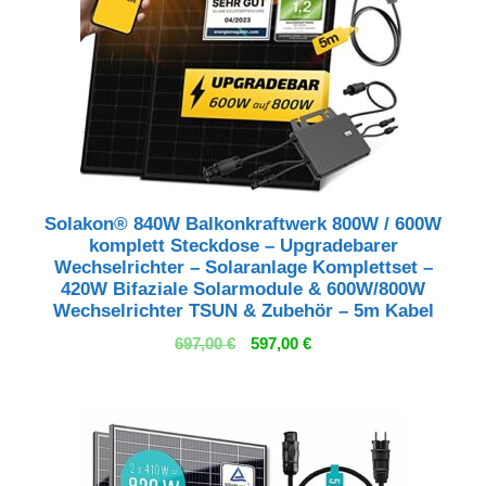
Solakon® 840W Balkonkraftwerk 800W / 600W
komplett Steckdose – Upgradebarer
Wechselrichter – Solaranlage Komplettset –
420W Bifaziale Solarmodule & 600W/800W
Wechselrichter TSUN & Zubehör – 5m Kabel
Ursprünglicher
Aktueller
697,00
€
597,00
€
Preis
Preis
war:
ist:
697,00 €
597,00 €.