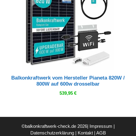
Balkonkraftwerk vom Hersteller Pianeta 820W /
800W auf 600w drosselbar
539,95
€
©balkonkraftwerk-check.de 2026|
Impressum
|
Datenschutzerklärung
|
Kontakt
|
AGB