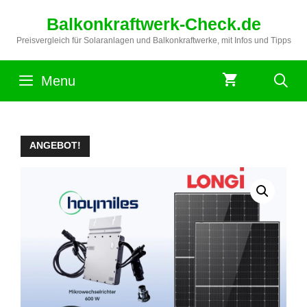
Zum
Balkonkraftwerk-Check.de
Inhalt
springen
Preisvergleich für Solaranlagen und Balkonkraftwerke, mit Infos und Tipps
Menu
ANGEBOT!