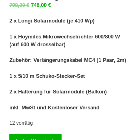
Ursprünglicher
Aktueller
798,00
€
748,00
€
Preis
Preis
war:
ist:
2 x Longi Solarmodule (je 410 Wp)
798,00 €
748,00 €.
1 x Hoymiles Mikrowechselrichter 600/800 W
(auf 600 W drosselbar)
Zubehör: Verlängerungskabel MC4 (1 Paar, 2m)
1 x 5/10 m Schuko-Stecker-Set
2 x Halterung für Solarmodule (Balkon)
inkl. MwSt und Kostenloser Versand
12 vorrätig
Balkonkraftwerk