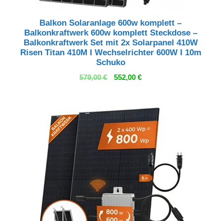
Balkon Solaranlage 600w komplett –
Balkonkraftwerk 600w komplett Steckdose –
Balkonkraftwerk Set mit 2x Solarpanel 410W
Risen Titan 410M I Wechselrichter 600W I 10m
Schuko
Ursprünglicher
Aktueller
579,00
€
552,00
€
Preis
Preis
war:
ist:
579,00 €
552,00 €.