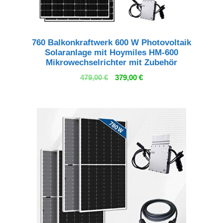
760 Balkonkraftwerk 600 W Photovoltaik
Solaranlage mit Hoymiles HM-600
Mikrowechselrichter mit Zubehör
Ursprünglicher
Aktueller
479,00
€
379,00
€
Preis
Preis
war:
ist:
479,00 €
379,00 €.