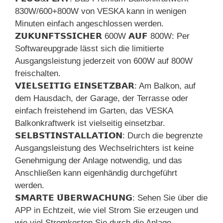
830W/600+800W von VESKA kann in wenigen
Minuten einfach angeschlossen werden.
𝗭𝗨𝗞𝗨𝗡𝗙𝗧𝗦𝗦𝗜𝗖𝗛𝗘𝗥 600W 𝗔𝗨𝗙 800W: Per
Softwareupgrade lässt sich die limitierte
Ausgangsleistung jederzeit von 600W auf 800W
freischalten.
𝗩𝗜𝗘𝗟𝗦𝗘𝗜𝗧𝗜𝗚 𝗘𝗜𝗡𝗦𝗘𝗧𝗭𝗕𝗔𝗥: Am Balkon, auf
dem Hausdach, der Garage, der Terrasse oder
einfach freistehend im Garten, das VESKA
Balkonkraftwerk ist vielseitig einsetzbar.
𝗦𝗘𝗟𝗕𝗦𝗧𝗜𝗡𝗦𝗧𝗔𝗟𝗟𝗔𝗧𝗜𝗢𝗡: Durch die begrenzte
Ausgangsleistung des Wechselrichters ist keine
Genehmigung der Anlage notwendig, und das
Anschließen kann eigenhändig durchgeführt
werden.
𝗦𝗠𝗔𝗥𝗧𝗘 𝗨̈𝗕𝗘𝗥𝗪𝗔𝗖𝗛𝗨𝗡𝗚: Sehen Sie über die
APP in Echtzeit, wie viel Strom Sie erzeugen und
wie viel Stromkosten Sie durch die Anlage