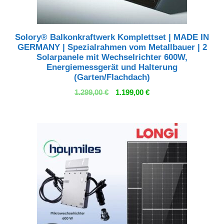
Solory® Balkonkraftwerk Komplettset | MADE IN
GERMANY | Spezialrahmen vom Metallbauer | 2
Solarpanele mit Wechselrichter 600W,
Energiemessgerät und Halterung
(Garten/Flachdach)
Ursprünglicher
Aktueller
1.299,00
€
1.199,00
€
Preis
Preis
war:
ist:
1.299,00 €
1.199,00 €.