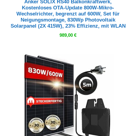
Anker SOLIX RS40 Balkonkraftwerk,
Kostenloses OTA-Update 800W-Mikro-
Wechselrichter, begrenzt auf 600W, Set für
Neigungsmontage, 830Wp Photovoltaik
Solarpanel (2X 415W), 23% Effizienz, mit WLAN
989,00
€