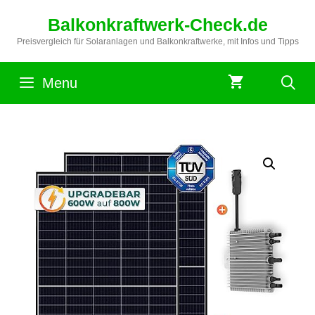
Zum
Balkonkraftwerk-Check.de
Inhalt
springen
Preisvergleich für Solaranlagen und Balkonkraftwerke, mit Infos und Tipps
Menu