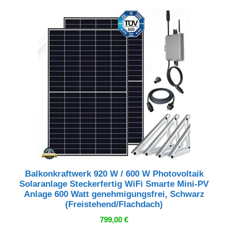
579,99 €
545,00 €.
Balkonkraftwerk 920 W / 600 W Photovoltaik
Solaranlage Steckerfertig WiFi Smarte Mini-PV
Anlage 600 Watt genehmigungsfrei, Schwarz
(Freistehend/Flachdach)
799,00
€