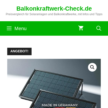
Zum
Balkonkraftwerk-Check.de
Inhalt
springen
Preisvergleich für Solaranlagen und Balkonkraftwerke, mit Infos und Tipps
Menu
ANGEBOT!