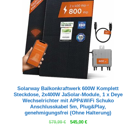
Solarway Balkonkraftwerk 600W Komplett
Steckdose, 2x400W JaSolar-Module, 1 x Deye
Wechselrichter mit APP&WiFi Schuko
Anschlusskabel 5m, Plug&Play,
genehmigungsfrei (Ohne Halterung)
Ursprünglicher
Aktueller
579,99
€
545,00
€
Preis
Preis
war:
ist: