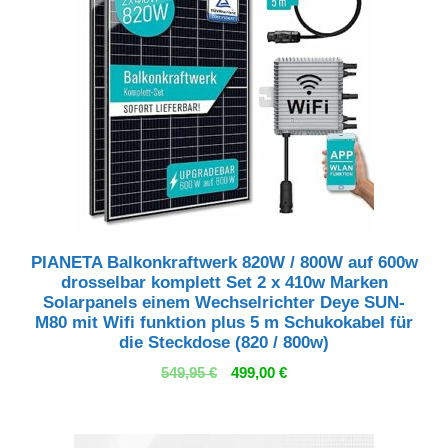
PIANETA Balkonkraftwerk 820W / 800W auf 600w
drosselbar komplett Set 2 x 410w Marken
Solarpanels einem Wechselrichter Deye SUN-
M80 mit Wifi funktion plus 5 m Schukokabel für
die Steckdose (820 / 800w)
Ursprünglicher
Aktueller
549,95
€
499,00
€
Preis
Preis
war:
ist:
549,95 €
499,00 €.