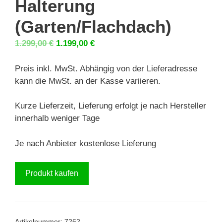
Halterung
(Garten/Flachdach)
Ursprünglicher
Aktueller
1.299,00
€
1.199,00
€
Preis
Preis
war:
ist:
Preis inkl. MwSt. Abhängig von der Lieferadresse
1.299,00 €
1.199,00 €.
kann die MwSt. an der Kasse variieren.
Kurze Lieferzeit, Lieferung erfolgt je nach Hersteller
innerhalb weniger Tage
Je nach Anbieter kostenlose Lieferung
Produkt kaufen
Artikelnummer:
7262