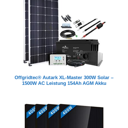
Offgridtec® Autark XL-Master 300W Solar –
1500W AC Leistung 154Ah AGM Akku