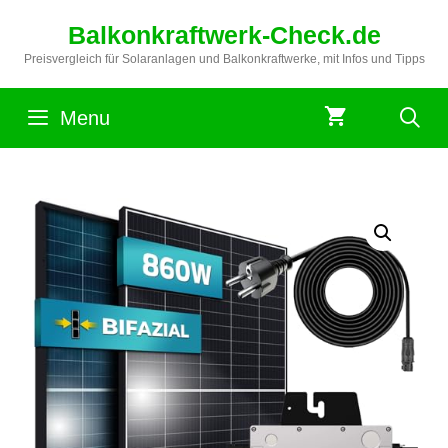
Zum
Balkonkraftwerk-Check.de
Inhalt
springen
Preisvergleich für Solaranlagen und Balkonkraftwerke, mit Infos und Tipps
Menu