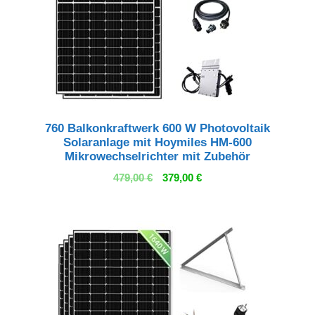
760 Balkonkraftwerk 600 W Photovoltaik
Solaranlage mit Hoymiles HM-600
Mikrowechselrichter mit Zubehör
Ursprünglicher
Aktueller
479,00
€
379,00
€
Preis
Preis
war:
ist:
479,00 €
379,00 €.