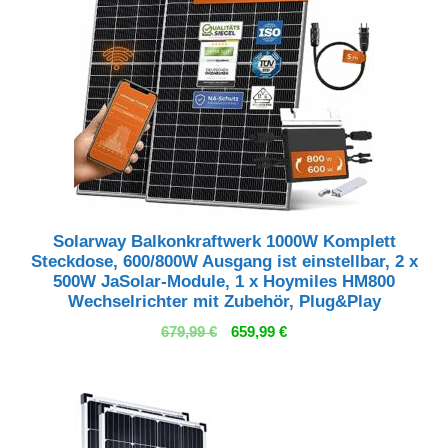
Solarway Balkonkraftwerk 1000W Komplett
Steckdose, 600/800W Ausgang ist einstellbar, 2 x
500W JaSolar-Module, 1 x Hoymiles HM800
Wechselrichter mit Zubehör, Plug&Play
Ursprünglicher
Aktueller
679,99
€
659,99
€
Preis
Preis
war:
ist:
679,99 €
659,99 €.