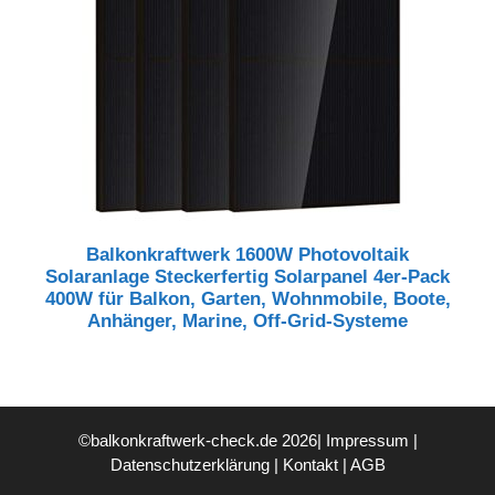
Balkonkraftwerk 1600W Photovoltaik
Solaranlage Steckerfertig Solarpanel 4er-Pack
400W für Balkon, Garten, Wohnmobile, Boote,
Anhänger, Marine, Off-Grid-Systeme
©balkonkraftwerk-check.de 2026|
Impressum
|
Datenschutzerklärung
|
Kontakt
|
AGB