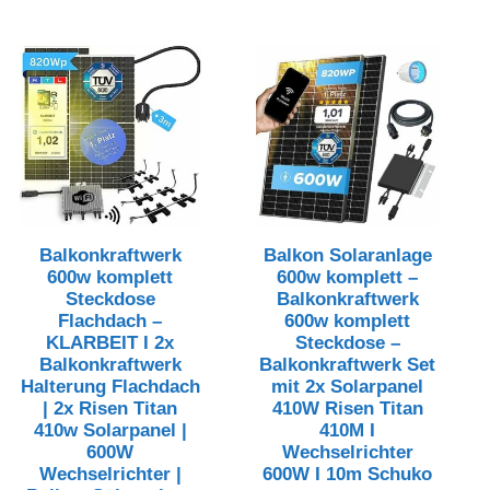
Balkonkraftwerk
Balkon Solaranlage
600w komplett
600w komplett –
Steckdose
Balkonkraftwerk
Flachdach –
600w komplett
KLARBEIT I 2x
Steckdose –
Balkonkraftwerk
Balkonkraftwerk Set
Halterung Flachdach
mit 2x Solarpanel
| 2x Risen Titan
410W Risen Titan
410w Solarpanel |
410M I
600W
Wechselrichter
Wechselrichter |
600W I 10m Schuko