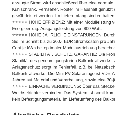
erzeugte Strom wird anschließend über eine normale 
Kühlschrank, Fernseher, Router im Haushalt genutzt
gewährleistet werden. Im Lieferumfang sind enthalten
⭐⭐⭐⭐⭐ HOHE EFFIZIENZ: Mit einer Modulleistung von 1
Energieertrag. Ausgangsleistung von 800 Watt.
⭐⭐⭐⭐⭐ HOHE JÄHRLICHE EINSPARUNGEN: Durch die h
Sie im Schnitt bis zu 360,- EUR Stromkosten pro Jahr
Cent je kWh bei optimaler Modulausrichtung berechnet
⭐⭐⭐⭐⭐ STABILITÄT, SCHUTZ, GARANTIE: Die Front au
Stabilität des genehmigungsfreien Balkonkraftwerks,
Anlagenschutz sorgt im Fehlerfall, z.B. bei Netzabsc
Balkonkraftwerks. Die Mini PV Solaranlage ist VDE-
Jahren auf Material und Verarbeitung, sowie eine 30-j
⭐⭐⭐⭐⭐ EINFACHE VERBINDUNG: Über das Steckersyst
Wechselrichter verbinden. Das System ist somit kompl
kein Befestigungsmaterial im Lieferumfang des Balko