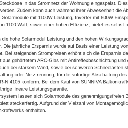
Steckdose in das Stromnetz der Wohnung eingespeist. Diese
 werden. Zudem kann auch während ihrer Abwesenheit die A
: Solarmodule mit 1100W Leistung, Inverter mit 800W Einspe
100 Watt, sowie einer hohen Effizienz, bietet es selbst b
ohe Solarmodul Leistung und den hohen Wirkungsgrad de
. Die jährliche Ersparnis wurde auf Basis einer Leistung v
. Bei steigenden Strompreisen erhöht sich die Ersparnis de
s gehärtetem ARC-Glas mit Antireflexbeschichtung und d
 auch bei starkem Wind, sowie bei schweren Schneelasten st
haltung oder Netztrennung, für die sofortige Abschaltung d
AR-N 4105 konform. Bei dem Kauf von SUNNIVA Balkonkraftw
ährige lineare Leistungsgarantie.
em lassen sich Solarmodule des genehmigungsfreien Bal
ett steckerfertig. Aufgrund der Vielzahl von Montagemöglich
nkraftwerks enthalten.