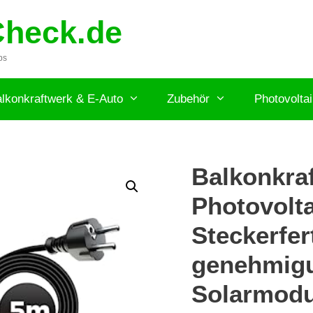
Check.de
ps
lkonkraftwerk & E-Auto
Zubehör
Photovolta
Balkonkraf
Photovolta
Steckerfer
genehmigu
Solarmodu