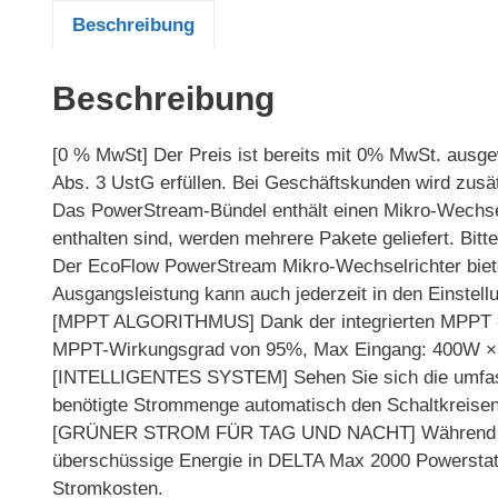
Beschreibung
Beschreibung
[0 % MwSt] Der Preis ist bereits mit 0% MwSt. ausgew
Abs. 3 UstG erfüllen. Bei Geschäftskunden wird zusät
Das PowerStream-Bündel enthält einen Mikro-Wechse
enthalten sind, werden mehrere Pakete geliefert. Bitt
Der EcoFlow PowerStream Mikro-Wechselrichter biete
Ausgangsleistung kann auch jederzeit in den Einstel
[MPPT ALGORITHMUS] Dank der integrierten MPPT -Fun
MPPT-Wirkungsgrad von 95%, Max Eingang: 400W ×
[INTELLIGENTES SYSTEM] Sehen Sie sich die umfasse
benötigte Strommenge automatisch den Schaltkreis
[GRÜNER STROM FÜR TAG UND NACHT] Während der Son
überschüssige Energie in DELTA Max 2000 Powerstatio
Stromkosten.