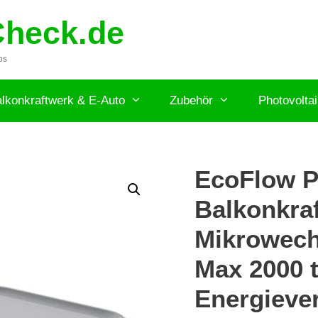
Check.de
ps
lkonkraftwerk & E-Auto
Zubehör
Photovolta
EcoFlow 
Balkonkra
Mikrowechs
Max 2000 
Energieve