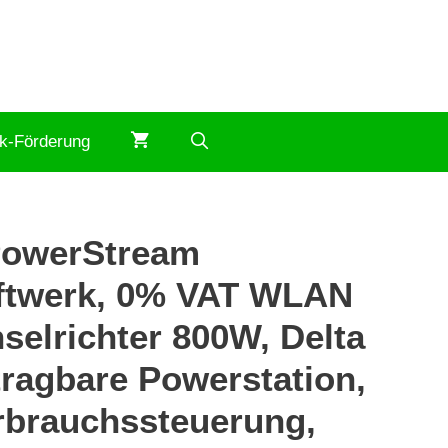
ik-Förderung
PowerStream
ftwerk, 0% VAT WLAN
elrichter 800W, Delta
tragbare Powerstation,
rbrauchssteuerung,