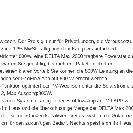
iesen. Der Preis gilt nur für Privatkunden, die Voraussetzu
zlich 19% MwSt. fällig und dem Kaufpreis aufaddiert.
lrichter 800W, eine DELTA Max 2000 tragbare Powerstatio
e warten Sie geduldig, bis mehrere Pakete eintreffen.
t einen klaren Vorteil: Sie können die 800W Leistung an d
lungen der EcoFlow App auf 800 W erhöht werden.
ktion optimiert der PV-Wechselrichter die Solarstromerze
 2, Max Ausgang:800W.
nde Systemleistung in der EcoFlow-App an. Mit APP wird d
en im Haus und die überschüssige Menge der DELTA Max 20
nenstunden kanalisiert dieses System die Solarenergie 
n für den zukünftigen Bedarf. Nachts speist sich Ihr Haus 