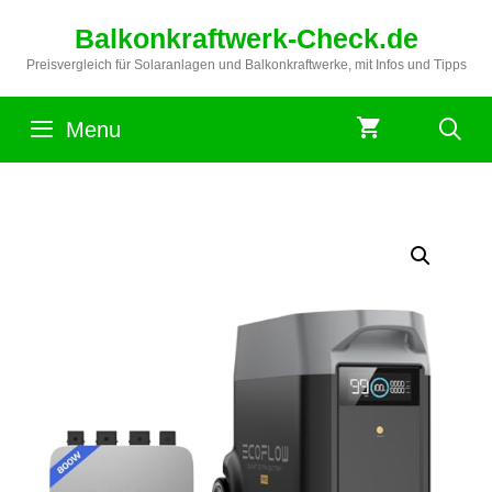
Zum
Balkonkraftwerk-Check.de
Inhalt
springen
Preisvergleich für Solaranlagen und Balkonkraftwerke, mit Infos und Tipps
Menu