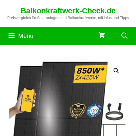
Zum
Balkonkraftwerk-Check.de
Inhalt
springen
Preisvergleich für Solaranlagen und Balkonkraftwerke, mit Infos und Tipps
Menu