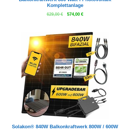
Komplettanlage
Ursprünglicher
Aktueller
629,00
€
574,00
€
Preis
Preis
war:
ist:
629,00 €
574,00 €.
Solakon® 840W Balkonkraftwerk 800W / 600W