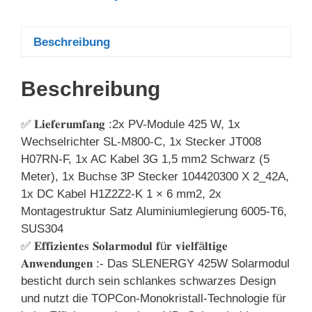
Beschreibung
Beschreibung
✅ 𝐋𝐢𝐞𝐟𝐞𝐫𝐮𝐦𝐟𝐚𝐧𝐠 :2x PV-Module 425 W, 1x
Wechselrichter SL-M800-C, 1x Stecker JT008
H07RN-F, 1x AC Kabel 3G 1,5 mm2 Schwarz (5
Meter), 1x Buchse 3P Stecker 104420300 X 2_42A,
1x DC Kabel H1Z2Z2-K 1 × 6 mm2, 2x
Montagestruktur Satz Aluminiumlegierung 6005-T6,
SUS304
✅ 𝐄𝐟𝐟𝐢𝐳𝐢𝐞𝐧𝐭𝐞𝐬 𝐒𝐨𝐥𝐚𝐫𝐦𝐨𝐝𝐮𝐥 𝐟ü𝐫 𝐯𝐢𝐞𝐥𝐟ä𝐥𝐭𝐢𝐠𝐞
𝐀𝐧𝐰𝐞𝐧𝐝𝐮𝐧𝐠𝐞𝐧 :- Das SLENERGY 425W Solarmodul
besticht durch sein schlankes schwarzes Design
und nutzt die TOPCon-Monokristall-Technologie für