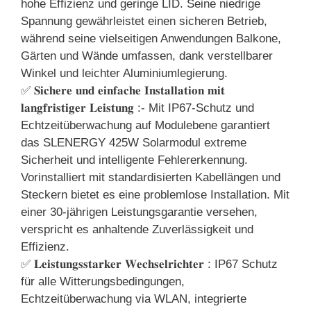
hohe Effizienz und geringe LID. Seine niedrige
Spannung gewährleistet einen sicheren Betrieb,
während seine vielseitigen Anwendungen Balkone,
Gärten und Wände umfassen, dank verstellbarer
Winkel und leichter Aluminiumlegierung.
✅ 𝐒𝐢𝐜𝐡𝐞𝐫𝐞 𝐮𝐧𝐝 𝐞𝐢𝐧𝐟𝐚𝐜𝐡𝐞 𝐈𝐧𝐬𝐭𝐚𝐥𝐥𝐚𝐭𝐢𝐨𝐧 𝐦𝐢𝐭
𝐥𝐚𝐧𝐠𝐟𝐫𝐢𝐬𝐭𝐢𝐠𝐞𝐫 𝐋𝐞𝐢𝐬𝐭𝐮𝐧𝐠 :- Mit IP67-Schutz und
Echtzeitüberwachung auf Modulebene garantiert
das SLENERGY 425W Solarmodul extreme
Sicherheit und intelligente Fehlererkennung.
Vorinstalliert mit standardisierten Kabellängen und
Steckern bietet es eine problemlose Installation. Mit
einer 30-jährigen Leistungsgarantie versehen,
verspricht es anhaltende Zuverlässigkeit und
Effizienz.
✅ 𝐋𝐞𝐢𝐬𝐭𝐮𝐧𝐠𝐬𝐬𝐭𝐚𝐫𝐤𝐞𝐫 𝐖𝐞𝐜𝐡𝐬𝐞𝐥𝐫𝐢𝐜𝐡𝐭𝐞𝐫 : IP67 Schutz
für alle Witterungsbedingungen,
Echtzeitüberwachung via WLAN, integrierte