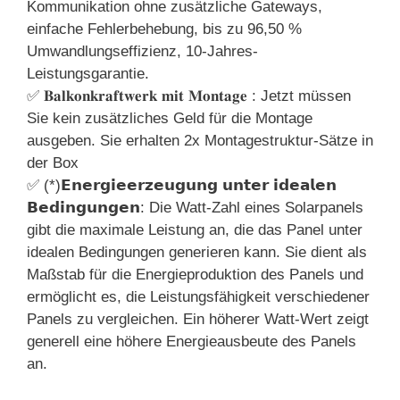
Kommunikation ohne zusätzliche Gateways,
einfache Fehlerbehebung, bis zu 96,50 %
Umwandlungseffizienz, 10-Jahres-
Leistungsgarantie.
✅ 𝐁𝐚𝐥𝐤𝐨𝐧𝐤𝐫𝐚𝐟𝐭𝐰𝐞𝐫𝐤 𝐦𝐢𝐭 𝐌𝐨𝐧𝐭𝐚𝐠𝐞 : Jetzt müssen
Sie kein zusätzliches Geld für die Montage
ausgeben. Sie erhalten 2x Montagestruktur-Sätze in
der Box
✅ (*)𝗘𝗻𝗲𝗿𝗴𝗶𝗲𝗲𝗿𝘇𝗲𝘂𝗴𝘂𝗻𝗴 𝘂𝗻𝘁𝗲𝗿 𝗶𝗱𝗲𝗮𝗹𝗲𝗻
𝗕𝗲𝗱𝗶𝗻𝗴𝘂𝗻𝗴𝗲𝗻: Die Watt-Zahl eines Solarpanels
gibt die maximale Leistung an, die das Panel unter
idealen Bedingungen generieren kann. Sie dient als
Maßstab für die Energieproduktion des Panels und
ermöglicht es, die Leistungsfähigkeit verschiedener
Panels zu vergleichen. Ein höherer Watt-Wert zeigt
generell eine höhere Energieausbeute des Panels
an.