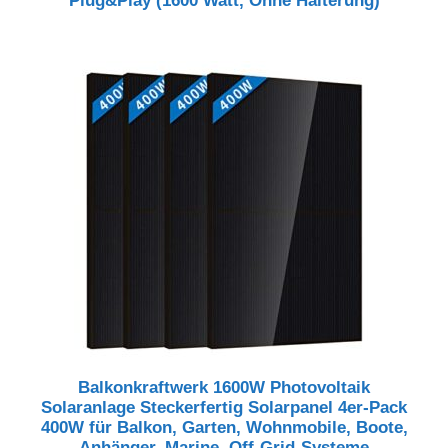
Plug&Play (1600 Watt, Ohne Halterung)
Balkonkraftwerk 1600W Photovoltaik
Solaranlage Steckerfertig Solarpanel 4er-Pack
400W für Balkon, Garten, Wohnmobile, Boote,
Anhänger, Marine, Off-Grid-Systeme