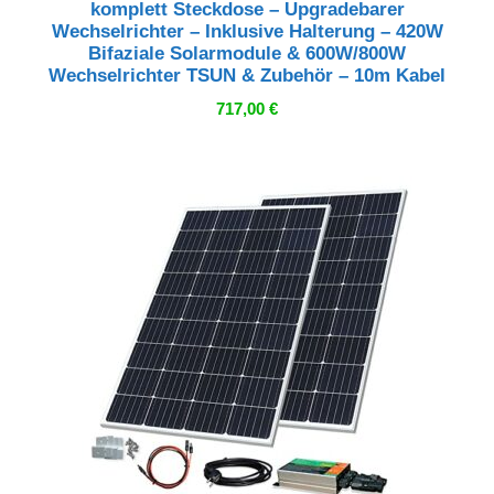
komplett Steckdose – Upgradebarer
Wechselrichter – Inklusive Halterung – 420W
Bifaziale Solarmodule & 600W/800W
Wechselrichter TSUN & Zubehör – 10m Kabel
717,00
€