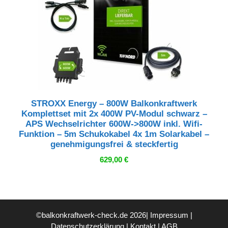
STROXX Energy – 800W Balkonkraftwerk
Komplettset mit 2x 400W PV-Modul schwarz –
APS Wechselrichter 600W->800W inkl. Wifi-
Funktion – 5m Schukokabel 4x 1m Solarkabel –
genehmigungsfrei & steckfertig
629,00
€
©balkonkraftwerk-check.de 2026|
Impressum
|
Datenschutzerklärung
|
Kontakt
|
AGB