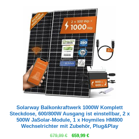
Solarway Balkonkraftwerk 1000W Komplett
Steckdose, 600/800W Ausgang ist einstellbar, 2 x
500W JaSolar-Module, 1 x Hoymiles HM800
Wechselrichter mit Zubehör, Plug&Play
Ursprünglicher
Aktueller
679,99
€
659,99
€