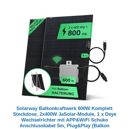
Preis
Preis
war:
ist:
679,99 €
659,99 €.
Solarway Balkonkraftwerk 600W Komplett
Steckdose, 2x400W JaSolar-Module, 1 x Deye
Wechselrichter mit APP&WiFi Schuko
Anschlusskabel 5m, Plug&Play (Balkon