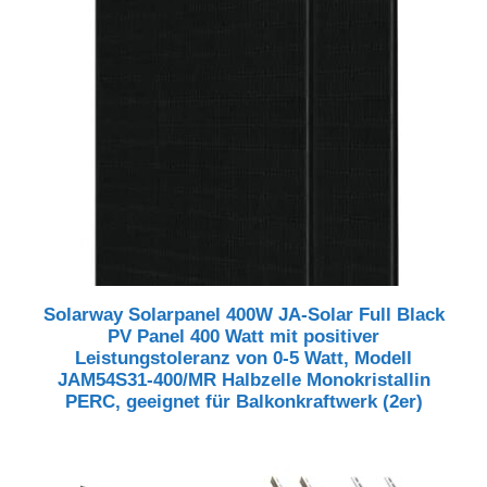
Solarway Solarpanel 400W JA-Solar Full Black
PV Panel 400 Watt mit positiver
Leistungstoleranz von 0-5 Watt, Modell
JAM54S31-400/MR Halbzelle Monokristallin
PERC, geeignet für Balkonkraftwerk (2er)