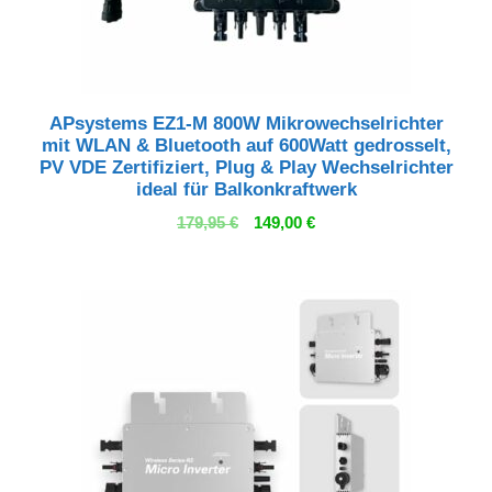
APsystems EZ1-M 800W Mikrowechselrichter
mit WLAN & Bluetooth auf 600Watt gedrosselt,
PV VDE Zertifiziert, Plug & Play Wechselrichter
ideal für Balkonkraftwerk
Ursprünglicher
Aktueller
179,95
€
149,00
€
Preis
Preis
war:
ist:
179,95 €
149,00 €.