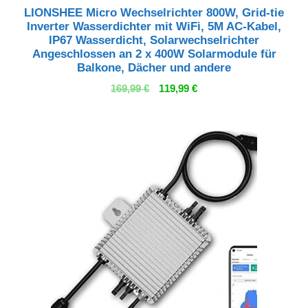
LIONSHEE Micro Wechselrichter 800W, Grid-tie
Inverter Wasserdichter mit WiFi, 5M AC-Kabel,
IP67 Wasserdicht, Solarwechselrichter
Angeschlossen an 2 x 400W Solarmodule für
Balkone, Dächer und andere
Ursprünglicher
Aktueller
169,99
€
119,99
€
Preis
Preis
war:
ist:
169,99 €
119,99 €.