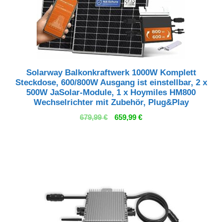
Solarway Balkonkraftwerk 1000W Komplett
Steckdose, 600/800W Ausgang ist einstellbar, 2 x
500W JaSolar-Module, 1 x Hoymiles HM800
Wechselrichter mit Zubehör, Plug&Play
Ursprünglicher
Aktueller
679,99
€
659,99
€
Preis
Preis
war:
ist:
679,99 €
659,99 €.