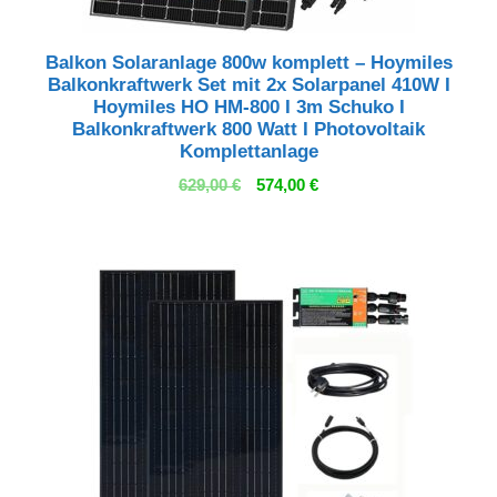
Balkon Solaranlage 800w komplett – Hoymiles
Balkonkraftwerk Set mit 2x Solarpanel 410W I
Hoymiles HO HM-800 I 3m Schuko I
Balkonkraftwerk 800 Watt I Photovoltaik
Komplettanlage
Ursprünglicher
Aktueller
629,00
€
574,00
€
Preis
Preis
war:
ist:
629,00 €
574,00 €.