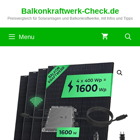
Zum
Balkonkraftwerk-Check.de
Inhalt
springen
Preisvergleich für Solaranlagen und Balkonkraftwerke, mit Infos und Tipps
Menu