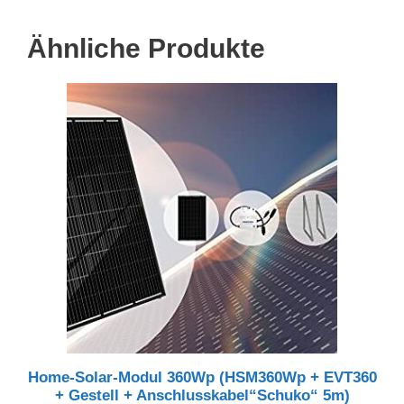
Ähnliche Produkte
Home-Solar-Modul 360Wp (HSM360Wp + EVT360
+ Gestell + Anschlusskabel“Schuko“ 5m)