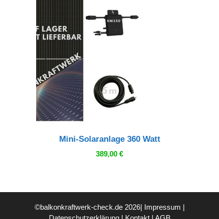
Mini-Solaranlage 360 Watt
389,00
€
©balkonkraftwerk-check.de 2026|
Impressum
|
Datenschutzerklärung
|
Kontakt
|
AGB