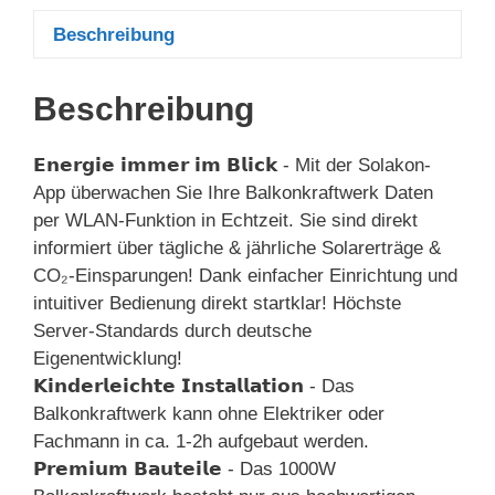
Beschreibung
Beschreibung
𝗘𝗻𝗲𝗿𝗴𝗶𝗲 𝗶𝗺𝗺𝗲𝗿 𝗶𝗺 𝗕𝗹𝗶𝗰𝗸 - Mit der Solakon-
App überwachen Sie Ihre Balkonkraftwerk Daten
per WLAN-Funktion in Echtzeit. Sie sind direkt
informiert über tägliche & jährliche Solarerträge &
CO₂-Einsparungen! Dank einfacher Einrichtung und
intuitiver Bedienung direkt startklar! Höchste
Server-Standards durch deutsche
Eigenentwicklung!
𝗞𝗶𝗻𝗱𝗲𝗿𝗹𝗲𝗶𝗰𝗵𝘁𝗲 𝗜𝗻𝘀𝘁𝗮𝗹𝗹𝗮𝘁𝗶𝗼𝗻 - Das
Balkonkraftwerk kann ohne Elektriker oder
Fachmann in ca. 1-2h aufgebaut werden.
𝗣𝗿𝗲𝗺𝗶𝘂𝗺 𝗕𝗮𝘂𝘁𝗲𝗶𝗹𝗲 - Das 1000W