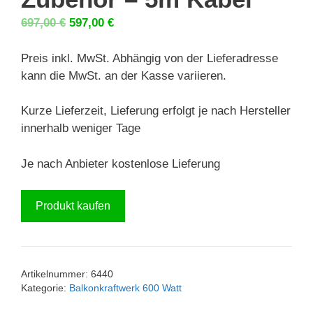
Ursprünglicher
Aktueller
697,00
€
597,00
€
Preis
Preis
war:
ist:
Preis inkl. MwSt. Abhängig von der Lieferadresse
697,00 €
597,00 €.
kann die MwSt. an der Kasse variieren.
Kurze Lieferzeit, Lieferung erfolgt je nach Hersteller
innerhalb weniger Tage
Je nach Anbieter kostenlose Lieferung
Produkt kaufen
Artikelnummer:
6440
Kategorie:
Balkonkraftwerk 600 Watt