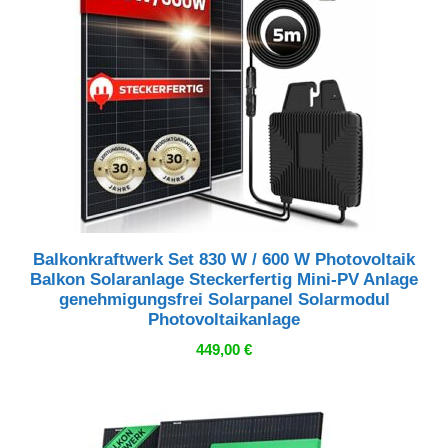
Balkonkraftwerk Set 830 W / 600 W Photovoltaik
Balkon Solaranlage Steckerfertig Mini-PV Anlage
genehmigungsfrei Solarpanel Solarmodul
Photovoltaikanlage
449,00
€