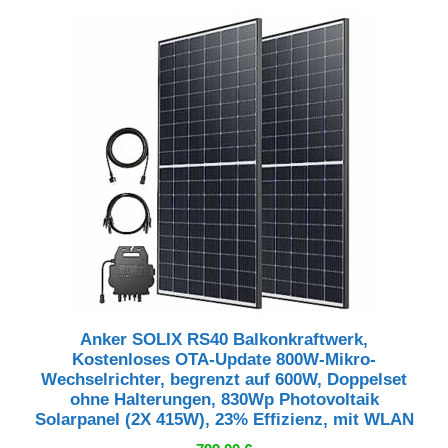
849,99 €
799,99 €.
Anker SOLIX RS40 Balkonkraftwerk,
Kostenloses OTA-Update 800W-Mikro-
Wechselrichter, begrenzt auf 600W, Doppelset
ohne Halterungen, 830Wp Photovoltaik
Solarpanel (2X 415W), 23% Effizienz, mit WLAN