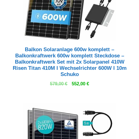
Balkon Solaranlage 600w komplett –
Balkonkraftwerk 600w komplett Steckdose –
Balkonkraftwerk Set mit 2x Solarpanel 410W
Risen Titan 410M I Wechselrichter 600W I 10m
Schuko
Ursprünglicher
Aktueller
579,00
€
552,00
€
Preis
Preis
war:
ist:
579,00 €
552,00 €.