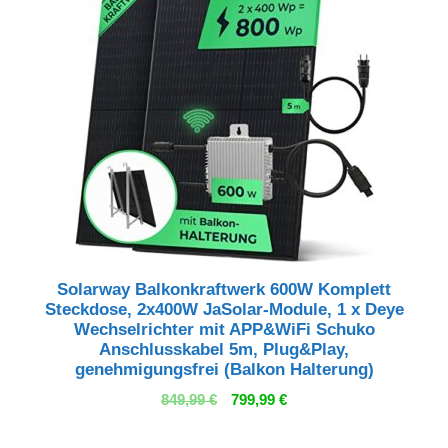
Solarway Balkonkraftwerk 600W Komplett
Steckdose, 2x400W JaSolar-Module, 1 x Deye
Wechselrichter mit APP&WiFi Schuko
Anschlusskabel 5m, Plug&Play,
genehmigungsfrei (Balkon Halterung)
Ursprünglicher
Aktueller
849,99
€
799,99
€
Preis
Preis
war:
ist: