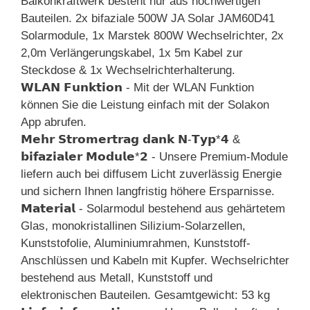
Balkonkraftwerk besteht nur aus hochwertigen
Bauteilen. 2x bifaziale 500W JA Solar JAM60D41
Solarmodule, 1x Marstek 800W Wechselrichter, 2x
2,0m Verlängerungskabel, 1x 5m Kabel zur
Steckdose & 1x Wechselrichterhalterung.
𝗪𝗟𝗔𝗡 𝗙𝘂𝗻𝗸𝘁𝗶𝗼𝗻 - Mit der WLAN Funktion
können Sie die Leistung einfach mit der Solakon
App abrufen.
𝗠𝗲𝗵𝗿 𝗦𝘁𝗿𝗼𝗺𝗲𝗿𝘁𝗿𝗮𝗴 𝗱𝗮𝗻𝗸 𝗡-𝗧𝘆𝗽*𝟰 &
𝗯𝗶𝗳𝗮𝘇𝗶𝗮𝗹𝗲𝗿 𝗠𝗼𝗱𝘂𝗹𝗲*𝟮 - Unsere Premium-Module
liefern auch bei diffusem Licht zuverlässig Energie
und sichern Ihnen langfristig höhere Ersparnisse.
𝗠𝗮𝘁𝗲𝗿𝗶𝗮𝗹 - Solarmodul bestehend aus gehärtetem
Glas, monokristallinen Silizium-Solarzellen,
Kunststofolie, Aluminiumrahmen, Kunststoff-
Anschlüssen und Kabeln mit Kupfer. Wechselrichter
bestehend aus Metall, Kunststoff und
elektronischen Bauteilen. Gesamtgewicht: 53 kg