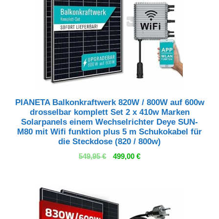
PIANETA Balkonkraftwerk 820W / 800W auf 600w
drosselbar komplett Set 2 x 410w Marken
Solarpanels einem Wechselrichter Deye SUN-
M80 mit Wifi funktion plus 5 m Schukokabel für
die Steckdose (820 / 800w)
Ursprünglicher
Aktueller
549,95
€
499,00
€
Preis
Preis
war:
ist:
549,95 €
499,00 €.