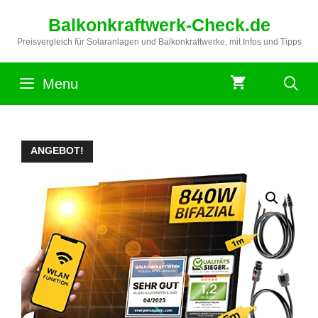
Zum
Balkonkraftwerk-Check.de
Inhalt
springen
Preisvergleich für Solaranlagen und Balkonkraftwerke, mit Infos und Tipps
Menu
ANGEBOT!