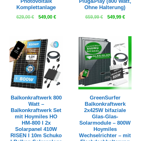
Photovoltaik
Plug&Play (800 Watt,
Komplettanlage
Ohne Halterung)
Ursprünglicher
Aktueller
Ursprünglicher
Aktuell
629,00
€
549,00
€
659,99
€
549,99
€
Preis
Preis
Preis
Preis
war:
ist:
war:
ist:
629,00 €
549,00 €.
659,99 €
549,99 
Balkonkraftwerk 800
GreenSurfer
Watt –
Balkonkraftwerk
Balkonkraftwerk Set
2x425W bifaziale
mit Hoymiles HO
Glas-Glas-
HM-800 I 2x
Solarmodule – 800W
Solarpanel 410W
Hoymiles
RISEN I 10m Schuko
Wechselrichter – mit