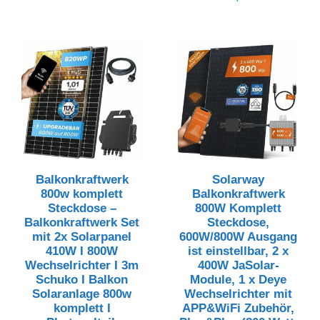
Balkonkraftwerk
Solarway
800w komplett
Balkonkraftwerk
Steckdose –
800W Komplett
Balkonkraftwerk Set
Steckdose,
mit 2x Solarpanel
600W/800W Ausgang
410W I 800W
ist einstellbar, 2 x
Wechselrichter I 3m
400W JaSolar-
Schuko I Balkon
Module, 1 x Deye
Solaranlage 800w
Wechselrichter mit
komplett I
APP&WiFi Zubehör,