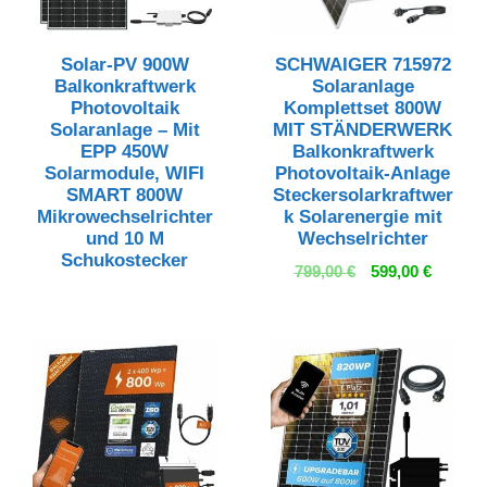
Solar-PV 900W
SCHWAIGER 715972
Balkonkraftwerk
Solaranlage
Photovoltaik
Komplettset 800W
Solaranlage – Mit
MIT STÄNDERWERK
EPP 450W
Balkonkraftwerk
Solarmodule, WIFI
Photovoltaik-Anlage
SMART 800W
Steckersolarkraftwer
Mikrowechselrichter
k Solarenergie mit
und 10 M
Wechselrichter
Schukostecker
Ursprünglicher
Aktuell
799,00
€
599,00
€
Preis
Preis
war:
ist:
799,00 €
599,00 