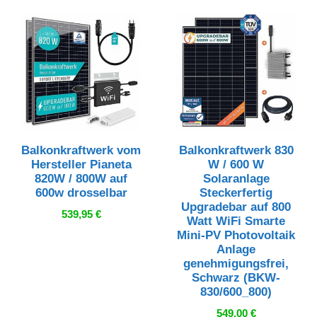
Balkonkraftwerk vom
Balkonkraftwerk 830
Hersteller Pianeta
W / 600 W
820W / 800W auf
Solaranlage
600w drosselbar
Steckerfertig
Upgradebar auf 800
539,95
€
Watt WiFi Smarte
Mini-PV Photovoltaik
Anlage
genehmigungsfrei,
Schwarz (BKW-
830/600_800)
549,00
€