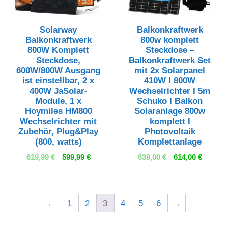
Solarway
Balkonkraftwerk
Balkonkraftwerk
800w komplett
800W Komplett
Steckdose –
Steckdose,
Balkonkraftwerk Set
600W/800W Ausgang
mit 2x Solarpanel
ist einstellbar, 2 x
410W I 800W
400W JaSolar-
Wechselrichter I 5m
Module, 1 x
Schuko I Balkon
Hoymiles HM800
Solaranlage 800w
Wechselrichter mit
komplett I
Zubehör, Plug&Play
Photovoltaik
(800, watts)
Komplettanlage
Ursprünglicher
Aktueller
Ursprünglicher
Aktuell
619,99
€
599,99
€
639,00
€
614,00
€
Preis
Preis
Preis
Preis
war:
ist:
war:
ist:
619,99 €
599,99 €.
639,00 €
614,00 
←
1
2
3
4
5
6
→