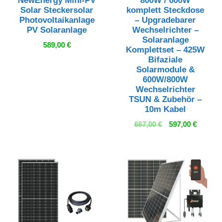
NewEnergy Mini-PV
800W / 600W
Solar Steckersolar
komplett Steckdose
Photovoltaikanlage
– Upgradebarer
PV Solaranlage
Wechselrichter –
Solaranlage
589,00
€
Komplettset – 425W
Bifaziale
Solarmodule &
600W/800W
Wechselrichter
TSUN & Zubehör –
10m Kabel
Ursprünglicher
Aktuell
667,00
€
597,00
€
Preis
Preis
war:
ist:
667,00 €
597,00 