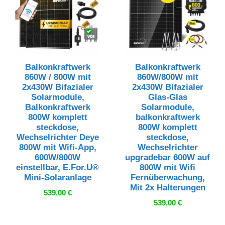
Balkonkraftwerk
Balkonkraftwerk
860W / 800W mit
860W/800W mit
2x430W Bifazialer
2x430W Bifazialer
Solarmodule,
Glas-Glas
Balkonkraftwerk
Solarmodule,
800W komplett
balkonkraftwerk
steckdose,
800W komplett
Wechselrichter Deye
steckdose,
800W mit Wifi-App,
Wechselrichter
600W/800W
upgradebar 600W auf
einstellbar, E.For.U®
800W mit Wifi
Mini-Solaranlage
Fernüberwachung,
Mit 2x Halterungen
539,00
€
539,00
€