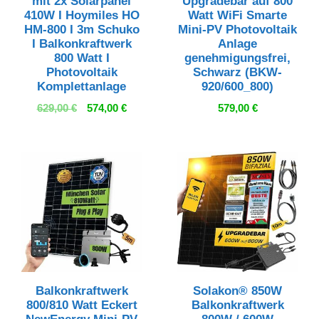
mit 2x Solarpanel
Upgradebar auf 800
410W I Hoymiles HO
Watt WiFi Smarte
HM-800 I 3m Schuko
Mini-PV Photovoltaik
I Balkonkraftwerk
Anlage
800 Watt I
genehmigungsfrei,
Photovoltaik
Schwarz (BKW-
Komplettanlage
920/600_800)
Ursprünglicher
Aktueller
629,00
€
574,00
€
579,00
€
Preis
Preis
war:
ist:
629,00 €
574,00 €.
Balkonkraftwerk
Solakon® 850W
800/810 Watt Eckert
Balkonkraftwerk