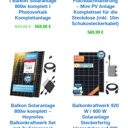
I Balkon Solaranlage
Flachdachhalterung
800w komplett I
– Mini PV Anlage
Photovoltaik
Komplettset für die
Komplettanlage
Steckdose (inkl. 10m
Schukosteckerkabel)
Ursprünglicher
Aktueller
644,00
€
559,00
€
Preis
Preis
569,99
€
war:
ist:
644,00 €
559,00 €.
Balkon Solaranlage
Balkonkraftwerk 920
800w komplett –
W / 600 W
Hoymiles
Solaranlage
Balkonkraftwerk Set
Steckerfertig