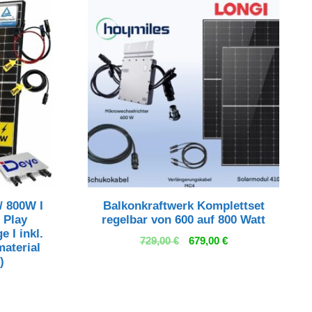
/ 800W I
Balkonkraftwerk Komplettset
 Play
regelbar von 600 auf 800 Watt
e I inkl.
Ursprünglicher
Aktueller
729,00
€
679,00
€
aterial
Preis
Preis
)
war:
ist:
729,00 €
679,00 €.