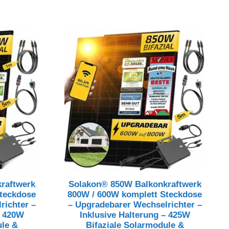
raftwerk
Solakon® 850W Balkonkraftwerk
teckdose
800W / 600W komplett Steckdose
richter –
– Upgradebarer Wechselrichter –
– 420W
Inklusive Halterung – 425W
ule &
Bifaziale Solarmodule &