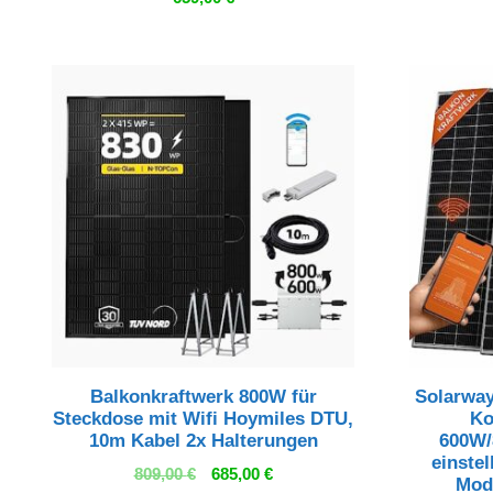
Balkonkraftwerk 800W für
Solarway
Steckdose mit Wifi Hoymiles DTU,
Ko
10m Kabel 2x Halterungen
600W/
einstel
Ursprünglicher
Aktueller
809,00
€
685,00
€
Mod