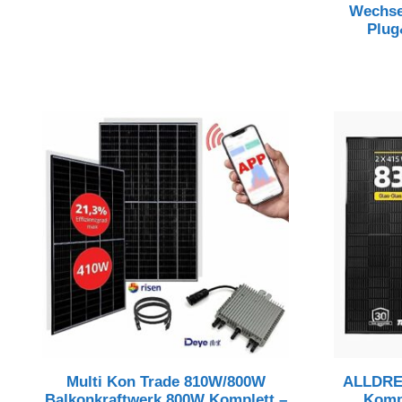
Preis
Preis
Wechse
war:
ist:
Plug
809,00 €
685,00 €.
Multi Kon Trade 810W/800W
ALLDREI
Balkonkraftwerk 800W Komplett –
Kompl