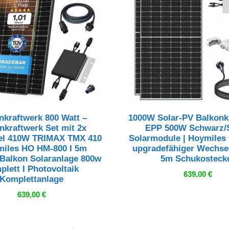
nkraftwerk 800 Watt –
1000W Solar-PV Balkonkr
nkraftwerk Set mit 2x
EPP 500W Schwarz/S
el 410W TRIMAX TMX 410
Solarmodule | Hoymiles
miles HO HM-800 I 5m
upgradefähiger Wechsel
 Balkon Solaranlage 800w
5m Schukosteck
plett I Photovoltaik
639,00
€
Komplettanlage
639,00
€