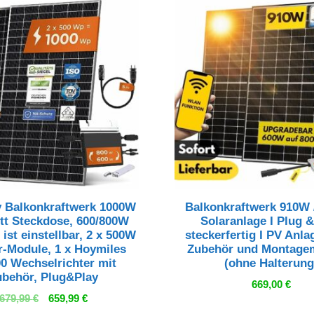
 Balkonkraftwerk 1000W
Balkonkraftwerk 910W 
tt Steckdose, 600/800W
Solaranlage I Plug &
ist einstellbar, 2 x 500W
steckerfertig I PV Anlag
r-Module, 1 x Hoymiles
Zubehör und Montagem
0 Wechselrichter mit
(ohne Halterung
ubehör, Plug&Play
669,00
€
Ursprünglicher
Aktueller
679,99
€
659,99
€
Preis
Preis