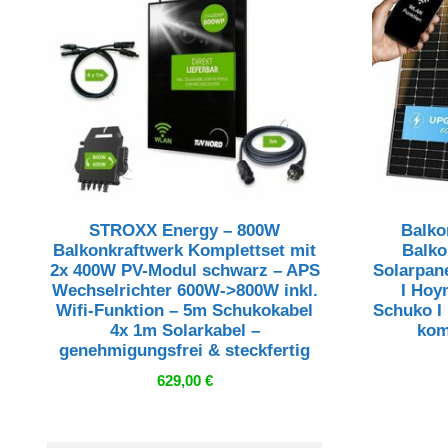
STROXX Energy – 800W
Balko
Balkonkraftwerk Komplettset mit
Balko
2x 400W PV-Modul schwarz – APS
Solarpan
Wechselrichter 600W->800W inkl.
I Hoy
Wifi-Funktion – 5m Schukokabel
Schuko I
4x 1m Solarkabel –
kom
genehmigungsfrei & steckfertig
629,00
€