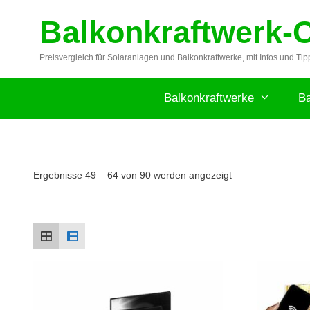
Zum
Balkonkraftwerk-
Inhalt
springen
Preisvergleich für Solaranlagen und Balkonkraftwerke, mit Infos und Tip
Balkonkraftwerke
Ba
Nach
Ergebnisse 49 – 64 von 90 werden angezeigt
Preis
sortiert:
aufsteigend