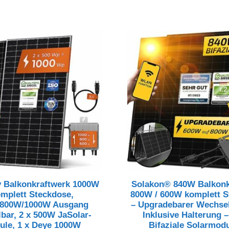
war:
ist:
679,99 €
659,99 €.
 Balkonkraftwerk 1000W
Solakon® 840W Balkonk
mplett Steckdose,
800W / 600W komplett S
800W/1000W Ausgang
– Upgradebarer Wechsel
lbar, 2 x 500W JaSolar-
Inklusive Halterung 
ule, 1 x Deye 1000W
Bifaziale Solarmod