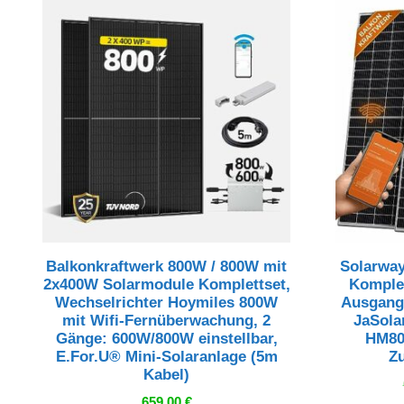
Balkonkraftwerk 800W / 800W mit
Solarway
2x400W Solarmodule Komplettset,
Komple
Wechselrichter Hoymiles 800W
Ausgang 
mit Wifi-Fernüberwachung, 2
JaSola
Gänge: 600W/800W einstellbar,
HM80
E.For.U® Mini-Solaranlage (5m
Z
Kabel)
659,00
€