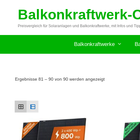
Zum
Balkonkraftwerk-
Inhalt
springen
Preisvergleich für Solaranlagen und Balkonkraftwerke, mit Infos und Tip
Balkonkraftwerke
Ba
Nach
Ergebnisse 81 – 90 von 90 werden angezeigt
Preis
sortiert:
aufsteigend