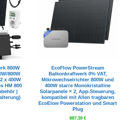
erk 800W
EcoFlow PowerStream
00W/800W
Balkonkraftwerk 0% VAT,
 2 x 400W
Mikrowechselrichter 800W und
es HM 800
400W starre Monokristalline
ubehör |
Solarpanele × 2, App-Steuerung,
alterung)
kompatibel mit Allen tragbaren
EcoElow Powerstation und Smart
Plug
887,39
€