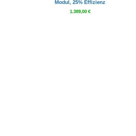
Modul, 25% Effizienz
1.389,00
€