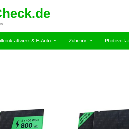
Check.de
ps
lkonkraftwerk & E-Auto
Zubehör
Photovolta