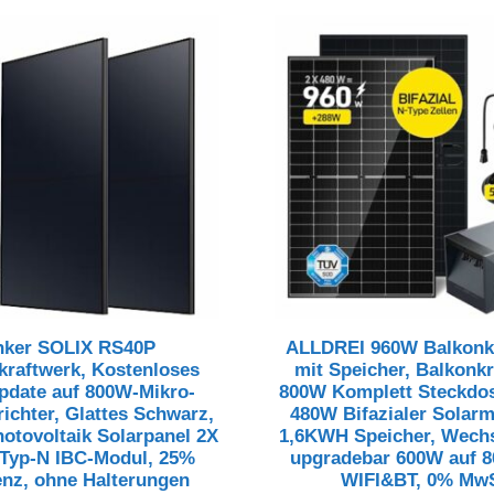
nker SOLIX RS40P
ALLDREI 960W Balkonk
kraftwerk, Kostenloses
mit Speicher, Balkonk
date auf 800W-Mikro-
800W Komplett Steckdos
ichter, Glattes Schwarz,
480W Bifazialer Solar
otovoltaik Solarpanel 2X
1,6KWH Speicher, Wechs
Typ-N IBC-Modul, 25%
upgradebar 600W auf 
ienz, ohne Halterungen
WIFI&BT, 0% MwS