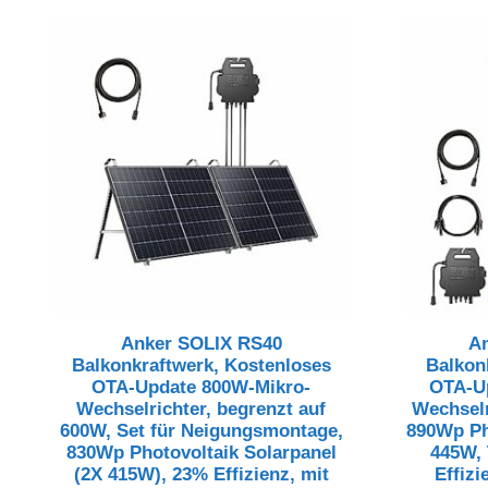
Anker SOLIX RS40
A
Balkonkraftwerk, Kostenloses
Balkon
OTA-Update 800W-Mikro-
OTA-Up
Wechselrichter, begrenzt auf
Wechselr
600W, Set für Neigungsmontage,
890Wp Ph
830Wp Photovoltaik Solarpanel
445W, 
(2X 415W), 23% Effizienz, mit
Effiz