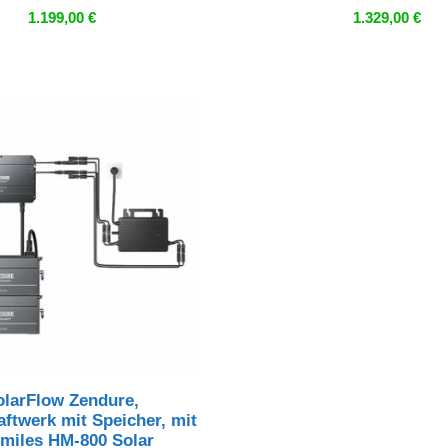
1.199,00
€
1.329,00
€
olarFlow Zendure,
ftwerk mit Speicher, mit
miles HM-800 Solar