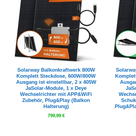
Solarway Balkonkraftwerk 800W
Solarwa
Komplett Steckdose, 600W/800W
Komplet
Ausgang ist einstellbar, 2 x 405W
Ausgan
JaSolar-Module, 1 x Deye
JaS
Wechselrichter mit APP&WiFi
Wechse
Zubehör, Plug&Play (Balkon
Schuk
Halterung)
Plug&Pla
799,99
€