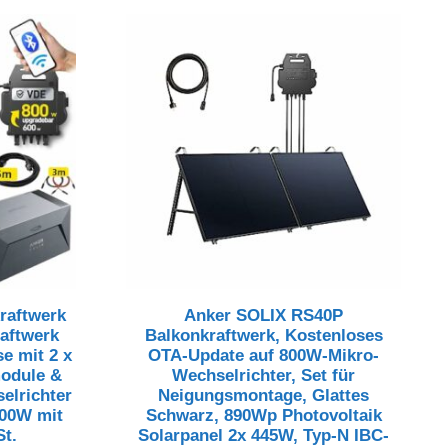
raftwerk
Anker SOLIX RS40P
raftwerk
Balkonkraftwerk, Kostenloses
e mit 2 x
OTA-Update auf 800W-Mikro-
module &
Wechselrichter, Set für
elrichter
Neigungsmontage, Glattes
800W mit
Schwarz, 890Wp Photovoltaik
t.
Solarpanel 2x 445W, Typ-N IBC-